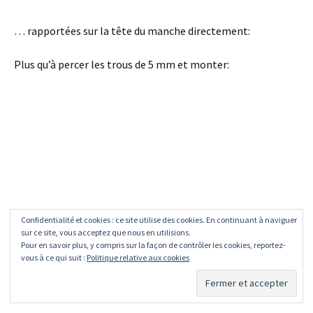
… rapportées sur la tête du manche directement:
Plus qu’à percer les trous de 5 mm et monter:
Confidentialité et cookies : ce site utilise des cookies. En continuant à naviguer
sur ce site, vous acceptez que nous en utilisions.
Partager :
Pour en savoir plus, y compris sur la façon de contrôler les cookies, reportez-
vous à ce qui suit :
Politique relative aux cookies
E-mail
Twitter
Tumblr
Facebook
Pinterest
Reddit