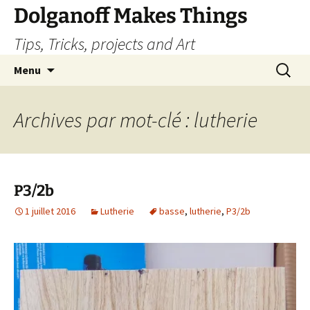
Dolganoff Makes Things
Tips, Tricks, projects and Art
Aller
Recherc
Menu
au
contenu
Archives par mot-clé : lutherie
P3/2b
1 juillet 2016
Lutherie
basse
,
lutherie
,
P3/2b