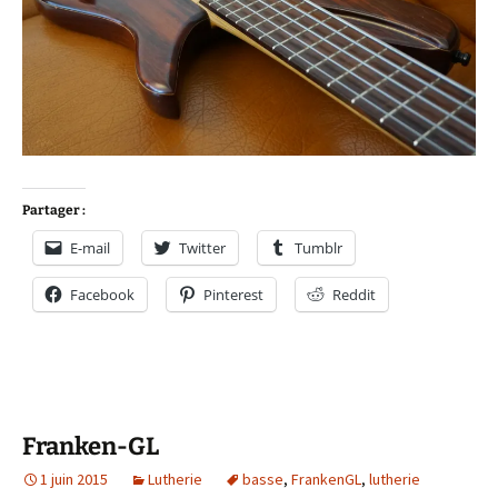
Partager :
E-mail
Twitter
Tumblr
Facebook
Pinterest
Reddit
Franken-GL
1 juin 2015
Lutherie
basse
,
FrankenGL
,
lutherie