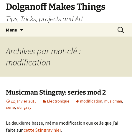
Dolganoff Makes Things
Tips, Tricks, projects and Art
Aller
Recherc
Menu
au
contenu
Archives par mot-clé :
modification
Musicman Stingray: series mod 2
22 janvier 2015
Electronique
modification
,
musicman
,
serie
,
stingray
La deuxième basse, même modification que celle que j’ai
faite sur
cette Stingray hier
.