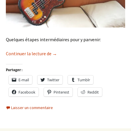
Quelques étapes intermédiaires pour y parvenir:
Double P Bass
Continuer la lecture de
→
Partager :
E-mail
Twitter
Tumblr
Facebook
Pinterest
Reddit
Laisser un commentaire