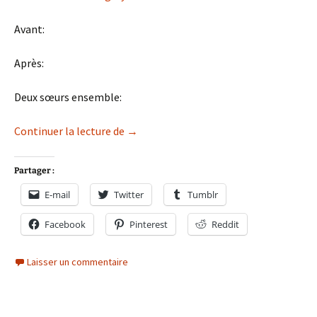
Avant:
Après:
Deux sœurs ensemble:
Musicman Stingray: series mod 2
Continuer la lecture de
→
Partager :
E-mail
Twitter
Tumblr
Facebook
Pinterest
Reddit
Laisser un commentaire