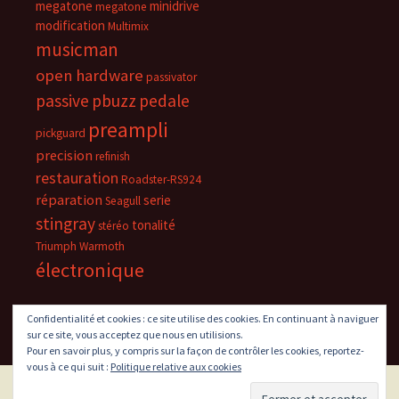
megatone
minidrive
megatone
modification
Multimix
musicman
open hardware
passivator
passive
pbuzz
pedale
preampli
pickguard
precision
refinish
restauration
Roadster-RS924
réparation
serie
Seagull
stingray
tonalité
stéréo
Triumph
Warmoth
électronique
Confidentialité et cookies : ce site utilise des cookies. En continuant à naviguer
sur ce site, vous acceptez que nous en utilisions.
Pour en savoir plus, y compris sur la façon de contrôler les cookies, reportez-
vous à ce qui suit :
Politique relative aux cookies