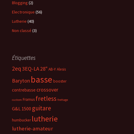
Blogging
(2)
Electronique
(56)
Lutherie
(40)
Non classé
(3)
Étiquettes
2eq
3EQ-LA
28"
AB-Y
Alesis
basse
Baryton
booster
crossover
contrebasse
fretless
Framus
custom
frettage
guitare
G&L 1500
lutherie
humbucker
lutherie-amateur