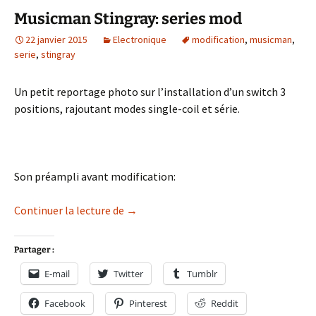
Musicman Stingray: series mod
22 janvier 2015
Electronique
modification
,
musicman
,
serie
,
stingray
Un petit reportage photo sur l’installation d’un switch 3
positions, rajoutant modes single-coil et série.
Son préampli avant modification:
Musicman Stingray: series mod
Continuer la lecture de
→
Partager :
E-mail
Twitter
Tumblr
Facebook
Pinterest
Reddit