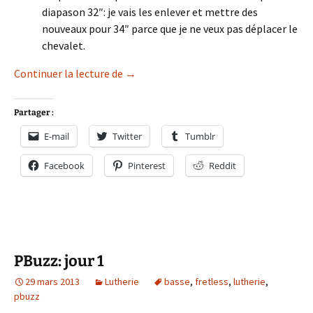
diapason 32″: je vais les enlever et mettre des
nouveaux pour 34″ parce que je ne veux pas déplacer le
chevalet.
PBuzz: jour 2
Continuer la lecture de
→
Partager :
E-mail
Twitter
Tumblr
Facebook
Pinterest
Reddit
PBuzz: jour 1
29 mars 2013
Lutherie
basse
,
fretless
,
lutherie
,
pbuzz