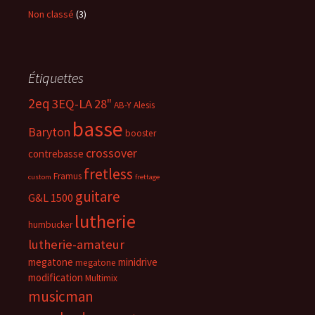
Non classé
(3)
Étiquettes
2eq
3EQ-LA
28"
AB-Y
Alesis
basse
Baryton
booster
crossover
contrebasse
fretless
Framus
custom
frettage
guitare
G&L 1500
lutherie
humbucker
lutherie-amateur
megatone
minidrive
megatone
modification
Multimix
musicman