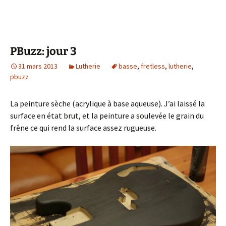
PBuzz: jour 3
31 mars 2013
Lutherie
basse
,
fretless
,
lutherie
,
pbuzz
La peinture sèche (acrylique à base aqueuse). J’ai laissé la
surface en état brut, et la peinture a soulevée le grain du
frêne ce qui rend la surface assez rugueuse.