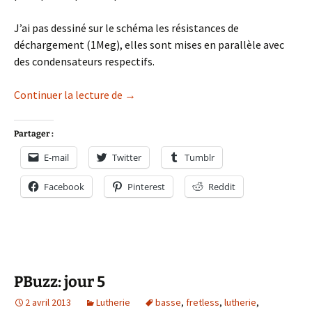
J’ai pas dessiné sur le schéma les résistances de
déchargement (1Meg), elles sont mises en parallèle avec
des condensateurs respectifs.
PBuzz: jour 6
Continuer la lecture de
→
Partager :
E-mail
Twitter
Tumblr
Facebook
Pinterest
Reddit
PBuzz: jour 5
2 avril 2013
Lutherie
basse
,
fretless
,
lutherie
,