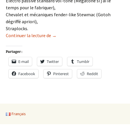
Electro passive standard vol-tone (Megatone si j’ai le
temps pour le fabriquer),
Chevalet et mécaniques fender-like Stewmac (Gotoh
dégriffé apriori),
Straplocks.
PBuzz: jour 1
Continuer la lecture de
→
Partager :
E-mail
Twitter
Tumblr
Facebook
Pinterest
Reddit
Français