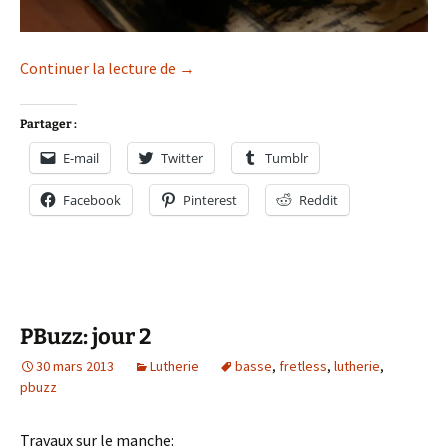
PBuzz: jour 3
Continuer la lecture de
→
Partager :
E-mail
Twitter
Tumblr
Facebook
Pinterest
Reddit
PBuzz: jour 2
30 mars 2013
Lutherie
basse
,
fretless
,
lutherie
,
pbuzz
Travaux sur le manche: