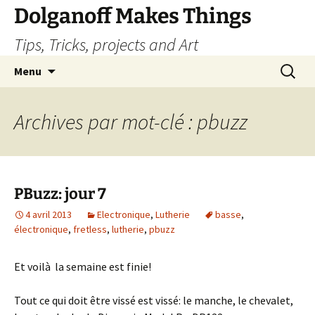
Dolganoff Makes Things
Tips, Tricks, projects and Art
Aller
Recherc
Menu
au
contenu
Archives par mot-clé : pbuzz
PBuzz: jour 7
4 avril 2013
Electronique
,
Lutherie
basse
,
électronique
,
fretless
,
lutherie
,
pbuzz
Et voilà la semaine est finie!
Tout ce qui doit être vissé est vissé: le manche, le chevalet,