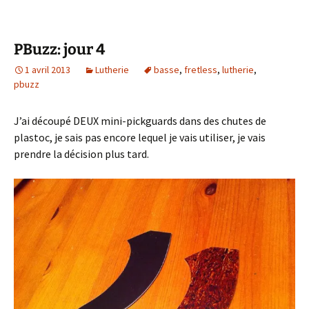
PBuzz: jour 4
1 avril 2013
Lutherie
basse
,
fretless
,
lutherie
,
pbuzz
J’ai découpé DEUX mini-pickguards dans des chutes de
plastoc, je sais pas encore lequel je vais utiliser, je vais
prendre la décision plus tard.