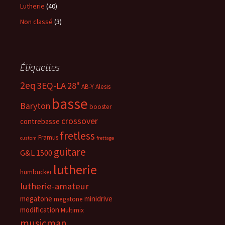
Lutherie
(40)
Non classé
(3)
Étiquettes
2eq
3EQ-LA
28"
AB-Y
Alesis
basse
Baryton
booster
crossover
contrebasse
fretless
Framus
custom
frettage
guitare
G&L 1500
lutherie
humbucker
lutherie-amateur
megatone
minidrive
megatone
modification
Multimix
musicman