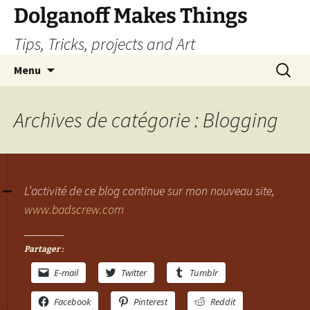
Dolganoff Makes Things
Tips, Tricks, projects and Art
Aller
Recherc
Menu
au
contenu
Archives de catégorie : Blogging
L’activité de ce blog continue sur mon nouveau site,
www.badscrew.com
Partager :
E-mail
Twitter
Tumblr
Facebook
Pinterest
Reddit