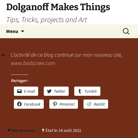
Dolganoff Makes Things
Tips, Tricks, projects and Art
Aller
Recherc
Menu
au
contenu
L’activité de ce blog continue sur mon nouveau site,
www.badscrew.com
Partager :
E-mail
Twitter
Tumblr
Facebook
Pinterest
Reddit
Mis en avant
État le 24 août 2021