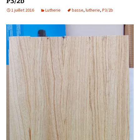
P3/2b
1 juillet 2016
Lutherie
basse
,
lutherie
,
P3/2b