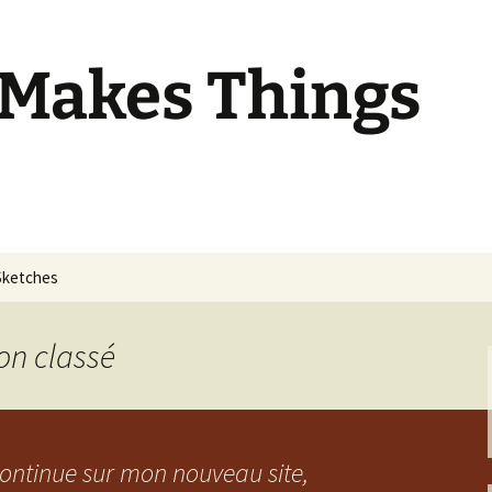
 Makes Things
Sketches
on classé
 continue sur mon nouveau site,