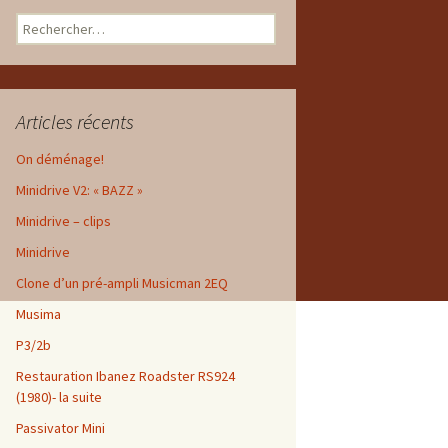
Rechercher :
Articles récents
On déménage!
Minidrive V2: « BAZZ »
Minidrive – clips
Minidrive
Clone d’un pré-ampli Musicman 2EQ
Musima
P3/2b
Restauration Ibanez Roadster RS924
(1980)- la suite
Passivator Mini