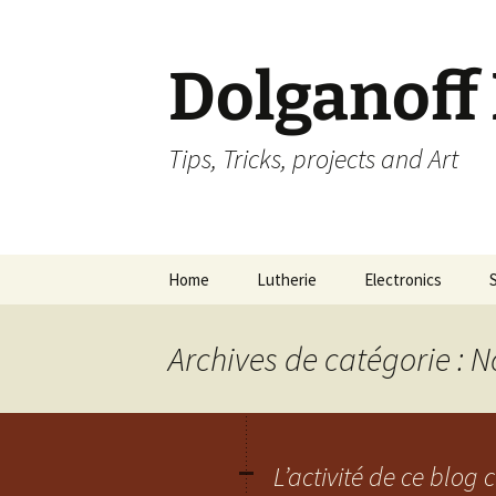
Dolganoff
Tips, Tricks, projects and Art
Aller
Home
Lutherie
Electronics
au
contenu
Archives de catégorie : N
L’activité de ce blog