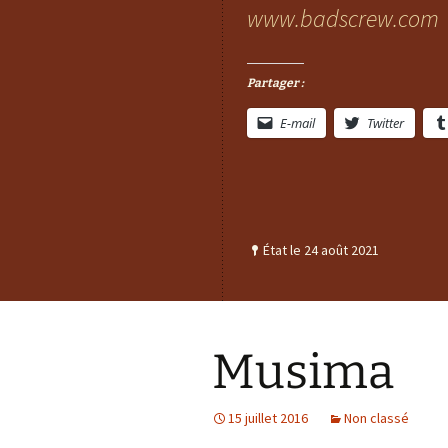
www.badscrew.com
Partager :
E-mail
Twitter
État le 24 août 2021
Musima
15 juillet 2016
Non classé