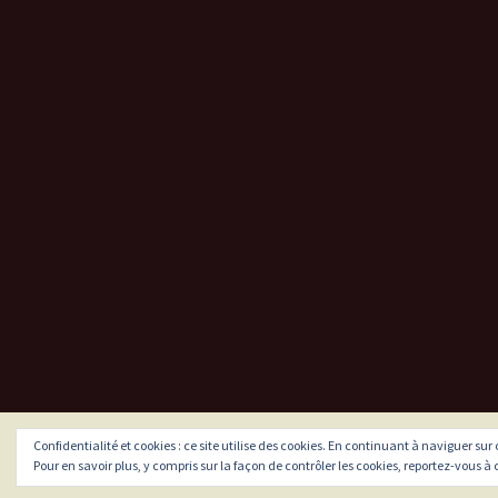
Confidentialité et cookies : ce site utilise des cookies. En continuant à naviguer sur
Fièrement propulsé par WordPress
Pour en savoir plus, y compris sur la façon de contrôler les cookies, reportez-vous à c