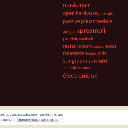
musicman
open hardware
passivator
passive
pbuzz
pedale
preampli
pickguard
precision
refinish
restauration
Roadster-RS924
réparation
serie
Seagull
stingray
tonalité
stéréo
Triumph
Warmoth
électronique
 ce site, vous acceptez que nous en utilisions.
e qui suit :
Politique relative aux cookies