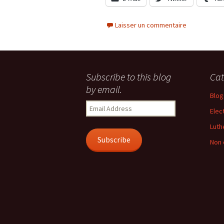
Laisser un commentaire
Subscribe to this blog
Cat
by email.
Blog
Email
Elec
Address
Luth
Subscribe
Non 