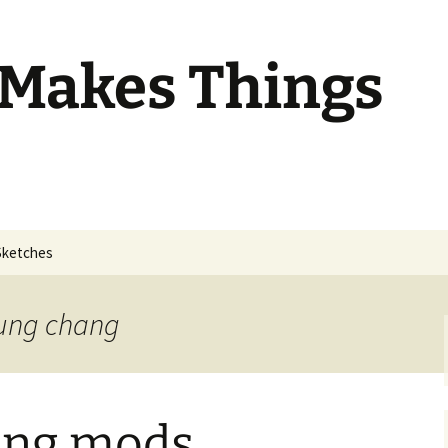
 Makes Things
Sketches
oung chang
ang mods