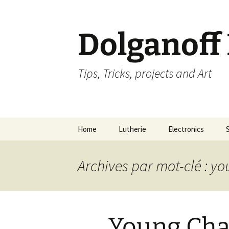
Dolganoff
Tips, Tricks, projects and Art
Aller
Home
Lutherie
Electronics
au
contenu
Archives par mot-clé : y
Young Ch