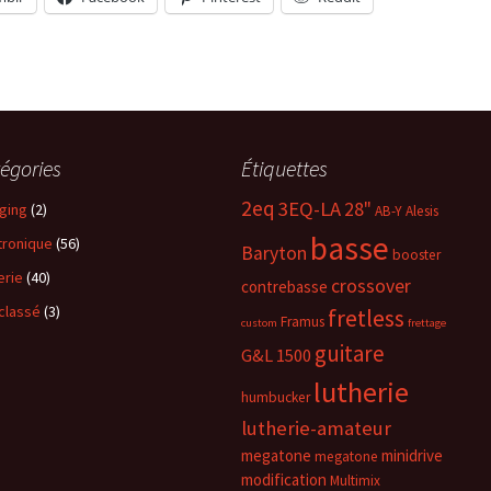
égories
Étiquettes
2eq
3EQ-LA
28"
ging
(2)
AB-Y
Alesis
basse
tronique
(56)
Baryton
booster
erie
(40)
crossover
contrebasse
classé
(3)
fretless
Framus
custom
frettage
guitare
G&L 1500
lutherie
humbucker
lutherie-amateur
megatone
minidrive
megatone
modification
Multimix