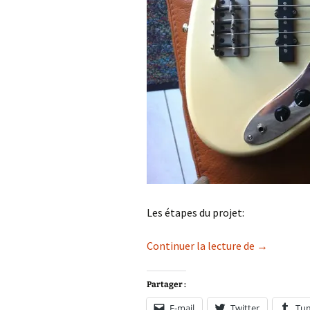
Les étapes du projet:
Young Cha
Continuer la lecture de
→
Partager :
E-mail
Twitter
Tu