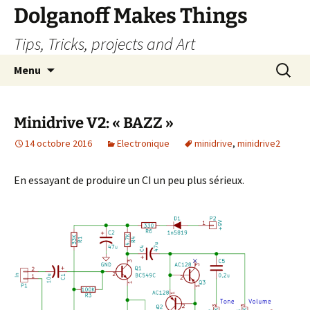
Dolganoff Makes Things
Tips, Tricks, projects and Art
Aller
Recherc
Menu
au
contenu
Minidrive V2: « BAZZ »
14 octobre 2016
Electronique
minidrive
,
minidrive2
En essayant de produire un CI un peu plus sérieux.