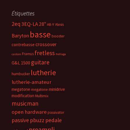
Étiquettes
2eq
3EQ-LA
28"
AB-Y
Alesis
basse
Baryton
booster
crossover
contrebasse
fretless
Framus
custom
frettage
guitare
G&L 1500
lutherie
humbucker
lutherie-amateur
megatone
minidrive
megatone
modification
Multimix
musicman
open hardware
passivator
passive
pbuzz
pedale
preampli