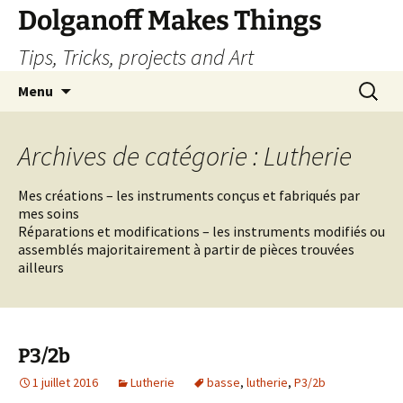
Dolganoff Makes Things
Tips, Tricks, projects and Art
Aller
Recherc
Menu
au
contenu
Archives de catégorie : Lutherie
Mes créations – les instruments conçus et fabriqués par
mes soins
Réparations et modifications – les instruments modifiés ou
assemblés majoritairement à partir de pièces trouvées
ailleurs
P3/2b
1 juillet 2016
Lutherie
basse
,
lutherie
,
P3/2b