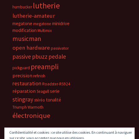
lutherie
humbucker
lutherie-amateur
megatone
minidrive
megatone
modification
Multimix
musicman
open hardware
passivator
passive
pbuzz
pedale
preampli
pickguard
precision
refinish
restauration
Roadster-RS924
réparation
serie
Seagull
stingray
tonalité
stéréo
Triumph
Warmoth
électronique
Confidentialité et cookies : ce site utilise des cookies. En continuant à naviguer
sur ce site, vous acceptez que nous en utilisions.