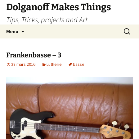
Dolganoff Makes Things
Tips, Tricks, projects and Art
Aller
Recherc
Menu
au
contenu
Frankenbasse – 3
28 mars 2016
Lutherie
basse