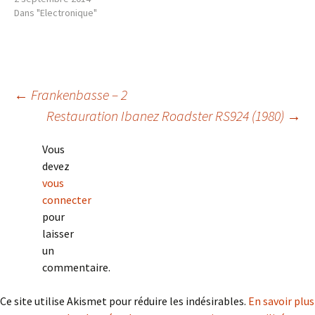
Dans "Electronique"
Navigation
←
Frankenbasse – 2
Restauration Ibanez Roadster RS924 (1980)
→
des
Vous
devez
articles
vous
connecter
pour
laisser
un
commentaire.
Ce site utilise Akismet pour réduire les indésirables.
En savoir plus