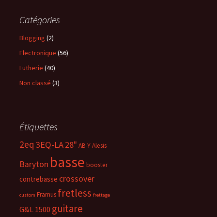
Catégories
Blogging
(2)
Electronique
(56)
Lutherie
(40)
Non classé
(3)
Étiquettes
2eq
3EQ-LA
28"
AB-Y
Alesis
basse
Baryton
booster
crossover
contrebasse
fretless
Framus
custom
frettage
guitare
G&L 1500