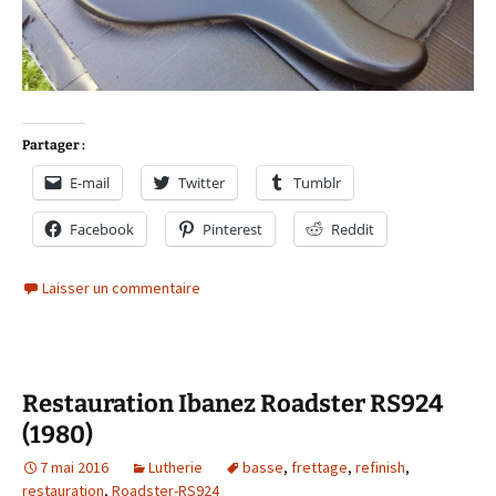
Partager :
E-mail
Twitter
Tumblr
Facebook
Pinterest
Reddit
Laisser un commentaire
Restauration Ibanez Roadster RS924
(1980)
7 mai 2016
Lutherie
basse
,
frettage
,
refinish
,
restauration
,
Roadster-RS924