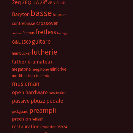
2eq
3EQ-LA
28"
AB-Y
Alesis
basse
Baryton
booster
crossover
contrebasse
fretless
Framus
custom
frettage
guitare
G&L 1500
lutherie
humbucker
lutherie-amateur
megatone
minidrive
megatone
modification
Multimix
musicman
open hardware
passivator
passive
pbuzz
pedale
preampli
pickguard
precision
refinish
restauration
Roadster-RS924