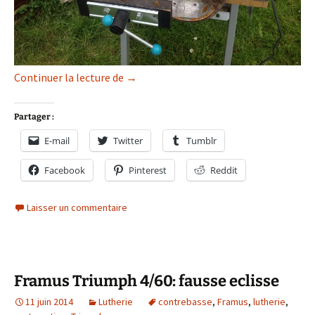
Restauration Ibanez Roadster RS924 (1
Continuer la lecture de
→
Partager :
E-mail
Twitter
Tumblr
Facebook
Pinterest
Reddit
Laisser un commentaire
Framus Triumph 4/60: fausse eclisse
11 juin 2014
Lutherie
contrebasse
,
Framus
,
lutherie
,