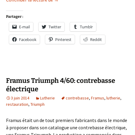
Partager :
E-mail
Twitter
Tumblr
Facebook
Pinterest
Reddit
Framus Triumph 4/60: contrebasse
électrique
3 juin 2014
Lutherie
contrebasse
,
Framus
,
lutherie
,
restauration
,
Triumph
Framus était un de tout premiers fabricants dans le monde
à proposer dans son catalogue une contrebasse électrique,
une Framus Tripumph. La production a commencée dans