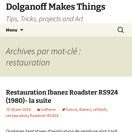
Dolganoff Makes Things
Tips, Tricks, projects and Art
Aller
Recherc
Menu
au
contenu
Archives par mot-clé :
restauration
Restauration Ibanez Roadster RS924
(1980)- la suite
26 juin 2016
Lutherie
basse
,
Ibanez
,
refinish
,
restauration
,
Roadster-RS924
Quelques tentatives d’application de peinture plus tard: