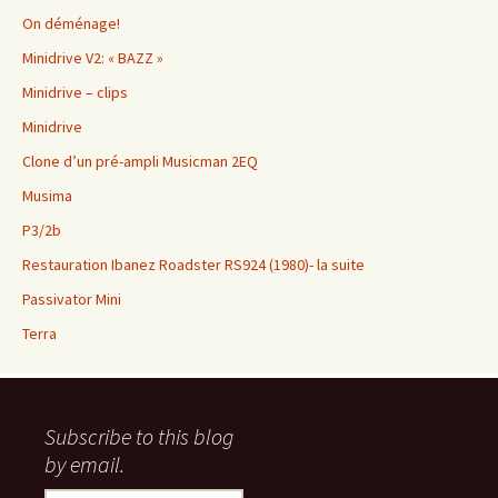
On déménage!
Minidrive V2: « BAZZ »
Minidrive – clips
Minidrive
Clone d’un pré-ampli Musicman 2EQ
Musima
P3/2b
Restauration Ibanez Roadster RS924 (1980)- la suite
Passivator Mini
Terra
Subscribe to this blog
by email.