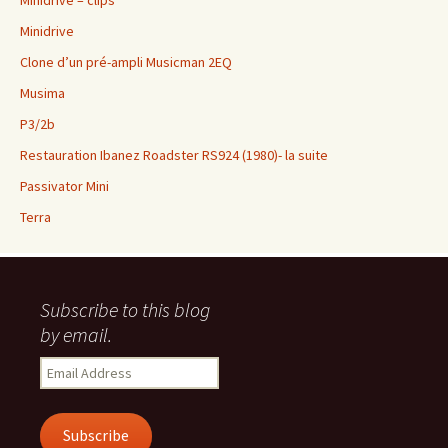
Minidrive – clips
Minidrive
Clone d’un pré-ampli Musicman 2EQ
Musima
P3/2b
Restauration Ibanez Roadster RS924 (1980)- la suite
Passivator Mini
Terra
Subscribe to this blog
by email.
Email
Address
Subscribe