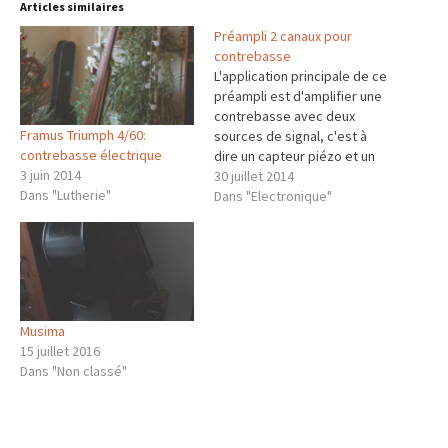
Articles similaires
Préampli 2 canaux pour
contrebasse
L'application principale de ce
préampli est d'amplifier une
contrebasse avec deux
Framus Triumph 4/60:
sources de signal, c'est à
contrebasse électrique
dire un capteur piézo et un
3 juin 2014
microphone statique ou
30 juillet 2014
Dans "Lutherie"
dynamique (les deux
Dans "Electronique"
pouvant être utilisés
ensemble). Les
spécifications principales
sont: 1) Entrée piézo Haute
impédance d'entrée (5-10
MOhm) Faible bruit Reglage
Musima
de gain 2)…
15 juillet 2016
Dans "Non classé"