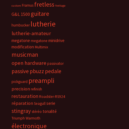
fretless
Framus
custom
frettage
guitare
G&L 1500
lutherie
humbucker
lutherie-amateur
megatone
minidrive
megatone
modification
Multimix
musicman
open hardware
passivator
passive
pbuzz
pedale
preampli
pickguard
precision
refinish
restauration
Roadster-RS924
réparation
serie
Seagull
stingray
tonalité
stéréo
Triumph
Warmoth
électronique