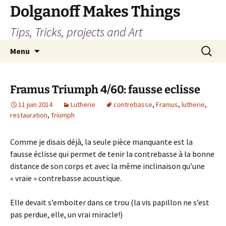
Dolganoff Makes Things
Tips, Tricks, projects and Art
Aller
Recherc
Menu
au
contenu
Framus Triumph 4/60: fausse eclisse
11 juin 2014
Lutherie
contrebasse
,
Framus
,
lutherie
,
restauration
,
Triumph
Comme je disais déjà, la seule pièce manquante est la
fausse éclisse qui permet de tenir la contrebasse à la bonne
distance de son corps et avec la même inclinaison qu’une
« vraie » contrebasse acoustique.
Elle devait s’emboiter dans ce trou (la vis papillon ne s’est
pas perdue, elle, un vrai miracle!)