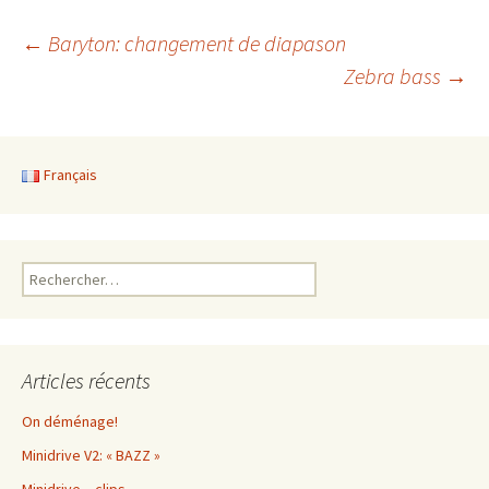
Navigation
←
Baryton: changement de diapason
Zebra bass
→
des
articles
Français
Rechercher :
Articles récents
On déménage!
Minidrive V2: « BAZZ »