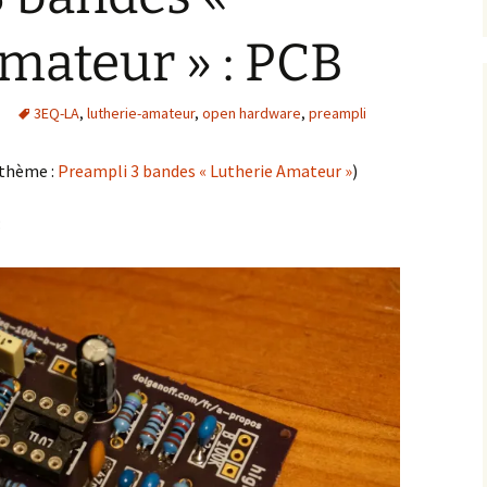
mateur » : PCB
3EQ-LA
,
lutherie-amateur
,
open hardware
,
preampli
 thème :
Preampli 3 bandes « Lutherie Amateur »
)
: