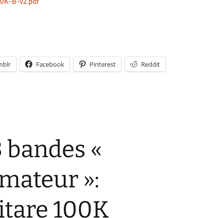
00K-B-v2.pdf
bandes « Lutherie Amateur »: version basse 100K
mblr
Facebook
Pinterest
Reddit
 bandes «
mateur »:
itare 100K