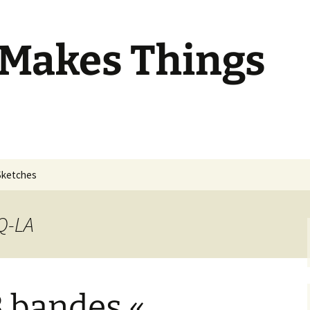
 Makes Things
Sketches
EQ-LA
 bandes «