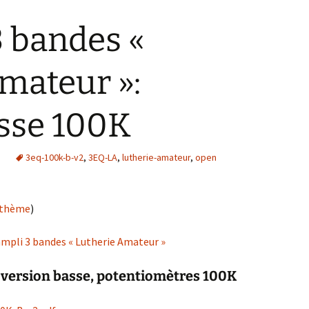
 bandes «
mateur »:
asse 100K
e
3eq-100k-b-v2
,
3EQ-LA
,
lutherie-amateur
,
open
e thème
)
mpli 3 bandes « Lutherie Amateur »
 version basse, potentiomètres 100K