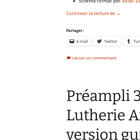
Schéma format pdf:
kicad-1
Préampli 3 
Continuer la lecture de
→
Partager :
E-mail
Twitter
Tu
Laisser un commentaire
Préampli 3
Lutherie A
version gu