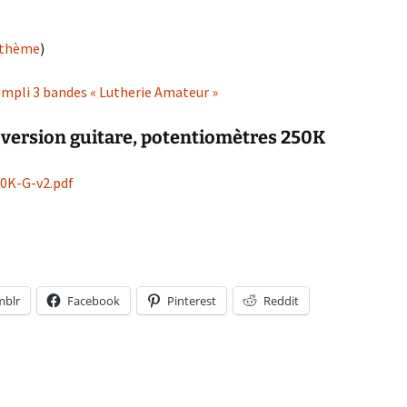
e thème
)
mpli 3 bandes « Lutherie Amateur »
 version guitare, potentiomètres 250K
50K-G-v2.pdf
bandes « Lutherie Amateur »: version guitare 250K
mblr
Facebook
Pinterest
Reddit