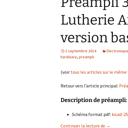
Préampli 3
Lutherie A
version b
2 septembre 2014
Electroniqu
hardware
,
preampli
(voir
tous les articles sur le mêm
Retour vers l’article principal:
Préa
Description de préampli:
Schéma format pdf:
kicad-2
Préampli 3 
Continuer la lecture de
→