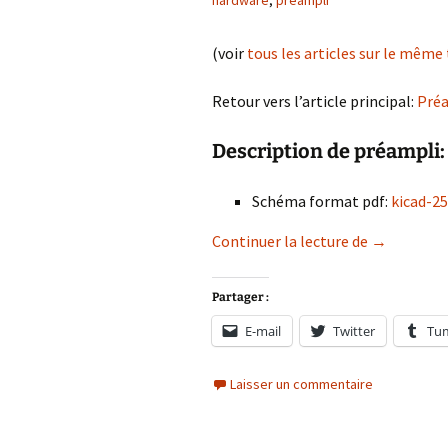
hardware
,
preampli
(voir
tous les articles sur le mêm
Retour vers l’article principal:
Préa
Description de préampli:
Schéma format pdf:
kicad-2
Préampli 3 
Continuer la lecture de
→
Partager :
E-mail
Twitter
Tu
Laisser un commentaire