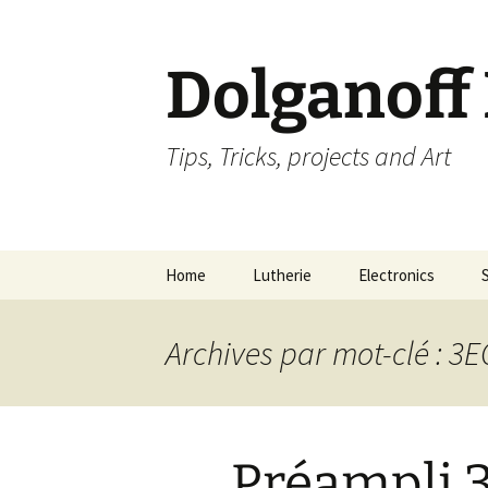
Dolganoff
Tips, Tricks, projects and Art
Aller
Home
Lutherie
Electronics
au
contenu
Archives par mot-clé : 3
Préampli 3