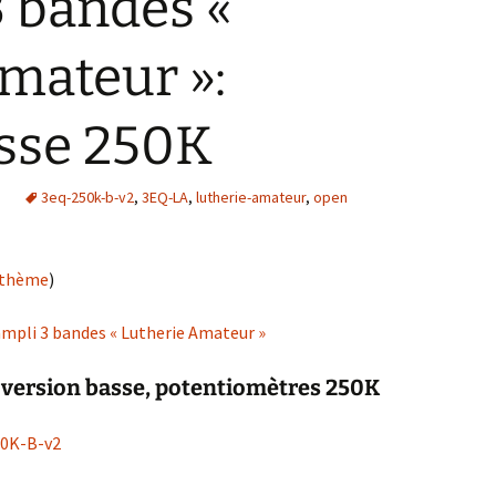
 bandes «
mateur »:
asse 250K
e
3eq-250k-b-v2
,
3EQ-LA
,
lutherie-amateur
,
open
e thème
)
mpli 3 bandes « Lutherie Amateur »
 version basse, potentiomètres 250K
50K-B-v2
bandes « Lutherie Amateur »: version basse 250K