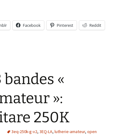
mblr
Facebook
Pinterest
Reddit
 bandes «
mateur »:
itare 250K
e
3eq-250k-g-v2
,
3EQ-LA
,
lutherie-amateur
,
open