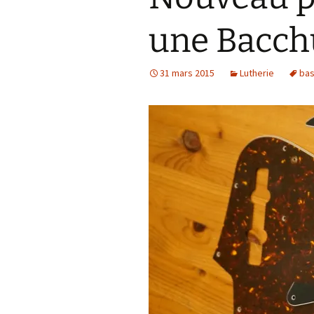
une Bacch
31 mars 2015
Lutherie
ba