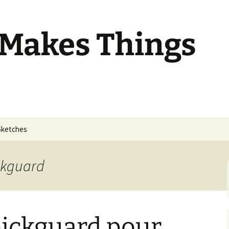
 Makes Things
Sketches
ickguard
ickguard pour