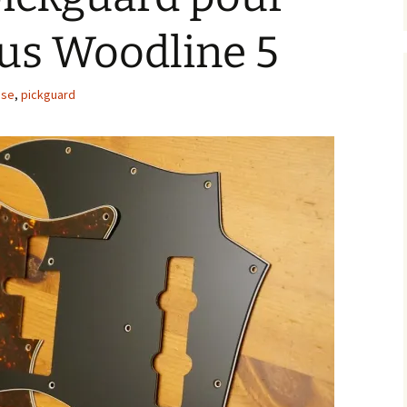
us Woodline 5
sse
,
pickguard