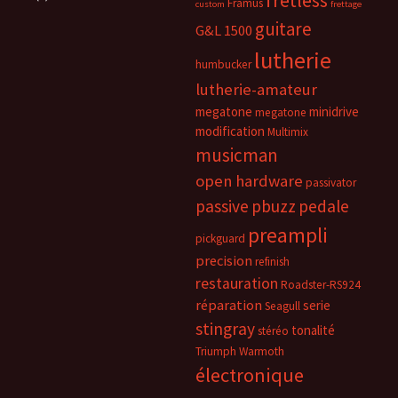
fretless
Framus
custom
frettage
guitare
G&L 1500
lutherie
humbucker
lutherie-amateur
megatone
minidrive
megatone
modification
Multimix
musicman
open hardware
passivator
passive
pbuzz
pedale
preampli
pickguard
precision
refinish
restauration
Roadster-RS924
réparation
serie
Seagull
stingray
tonalité
stéréo
Triumph
Warmoth
électronique