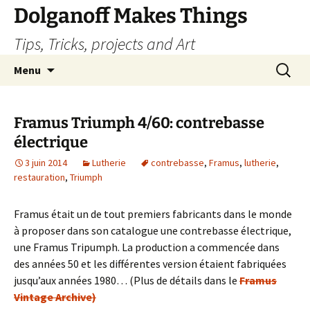
Dolganoff Makes Things
Tips, Tricks, projects and Art
Aller
Recherc
Menu
au
contenu
Framus Triumph 4/60: contrebasse
électrique
3 juin 2014
Lutherie
contrebasse
,
Framus
,
lutherie
,
restauration
,
Triumph
Framus était un de tout premiers fabricants dans le monde
à proposer dans son catalogue une contrebasse électrique,
une Framus Tripumph. La production a commencée dans
des années 50 et les différentes version étaient fabriquées
jusqu’aux années 1980… (Plus de détails dans le
Framus
Vintage Archive)