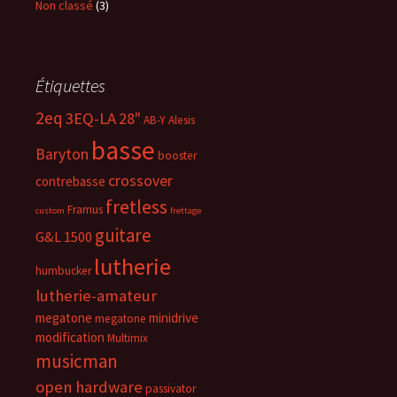
Non classé
(3)
Étiquettes
2eq
3EQ-LA
28"
AB-Y
Alesis
basse
Baryton
booster
crossover
contrebasse
fretless
Framus
custom
frettage
guitare
G&L 1500
lutherie
humbucker
lutherie-amateur
megatone
minidrive
megatone
modification
Multimix
musicman
open hardware
passivator