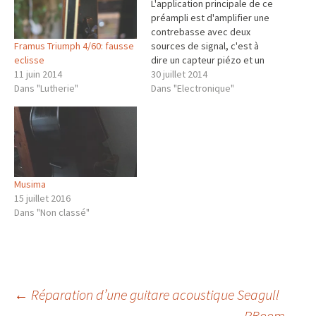
L'application principale de ce
préampli est d'amplifier une
contrebasse avec deux
Framus Triumph 4/60: fausse
sources de signal, c'est à
eclisse
dire un capteur piézo et un
11 juin 2014
microphone statique ou
30 juillet 2014
Dans "Lutherie"
dynamique (les deux
Dans "Electronique"
pouvant être utilisés
ensemble). Les
spécifications principales
sont: 1) Entrée piézo Haute
impédance d'entrée (5-10
MOhm) Faible bruit Reglage
Musima
de gain 2)…
15 juillet 2016
Dans "Non classé"
Navigation
←
Réparation d’une guitare acoustique Seagull
PBoom
→