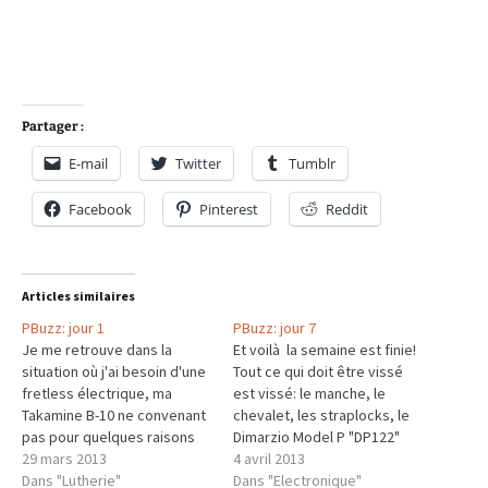
Partager :
E-mail
Twitter
Tumblr
Facebook
Pinterest
Reddit
Articles similaires
PBuzz: jour 1
PBuzz: jour 7
Je me retrouve dans la
Et voilà la semaine est finie!
situation où j'ai besoin d'une
Tout ce qui doit être vissé
fretless électrique, ma
est vissé: le manche, le
Takamine B-10 ne convenant
chevalet, les straplocks, le
pas pour quelques raisons
Dimarzio Model P "DP122"
valables, et ceci très
29 mars 2013
Deux derniers points de
4 avril 2013
rapidement (début de
Dans "Lutherie"
soudure pour connecter le
Dans "Electronique"