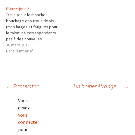
répétitions pas plus tard que
micro: Les cordes sont
PBuzz: jour 2
10 mars, 3 dates payantes
arrivées aujourd'hui, juste à
Travaux sur le manche:
qui vont suivre derrière). En
temps Et bien voilà, il n'y a
bouchage des trous de vis
faisant le tour de mon
plus rien…
(trop larges et fatigués pour
"atelier" (garage…
le talon; ne correspondants
pas à des nouvelles
mécaniques pour la tête:
30 mars 2013
Une autre particularité de ce
Dans "Lutherie"
manche: il a des cotes d'un
manche Fender Jazz 34"
SAUF le talon est carré
comme sur une télébass…
Navigation
←
Passivator
Un boitier étrange…
→
Vous
des
devez
vous
connecter
articles
pour