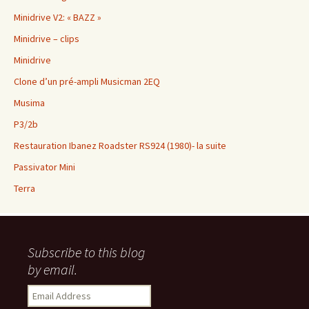
Minidrive V2: « BAZZ »
Minidrive – clips
Minidrive
Clone d’un pré-ampli Musicman 2EQ
Musima
P3/2b
Restauration Ibanez Roadster RS924 (1980)- la suite
Passivator Mini
Terra
Subscribe to this blog
by email.
Email
Address