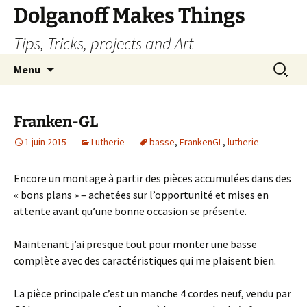
Dolganoff Makes Things
Tips, Tricks, projects and Art
Aller
Recherc
Menu
au
contenu
Franken-GL
1 juin 2015
Lutherie
basse
,
FrankenGL
,
lutherie
Encore un montage à partir des pièces accumulées dans des
« bons plans » – achetées sur l’opportunité et mises en
attente avant qu’une bonne occasion se présente.
Maintenant j’ai presque tout pour monter une basse
complète avec des caractéristiques qui me plaisent bien.
La pièce principale c’est un manche 4 cordes neuf, vendu par