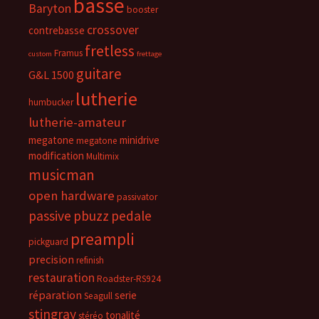
basse
Baryton
booster
crossover
contrebasse
fretless
Framus
custom
frettage
guitare
G&L 1500
lutherie
humbucker
lutherie-amateur
megatone
minidrive
megatone
modification
Multimix
musicman
open hardware
passivator
passive
pbuzz
pedale
preampli
pickguard
precision
refinish
restauration
Roadster-RS924
réparation
serie
Seagull
stingray
tonalité
stéréo