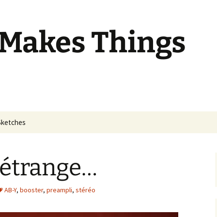
 Makes Things
Sketches
 étrange…
AB-Y
,
booster
,
preampli
,
stéréo