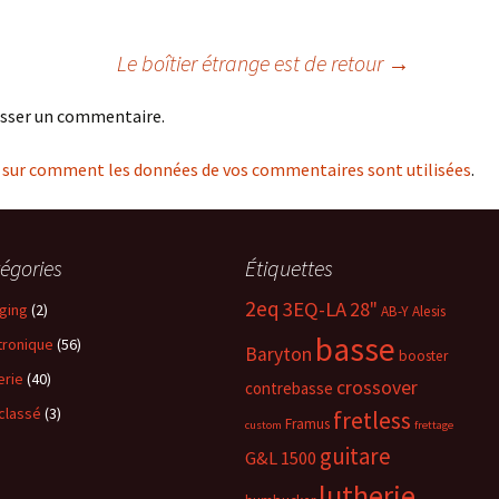
Le boîtier étrange est de retour
→
isser un commentaire.
s sur comment les données de vos commentaires sont utilisées
.
égories
Étiquettes
2eq
3EQ-LA
28"
ging
(2)
AB-Y
Alesis
basse
tronique
(56)
Baryton
booster
erie
(40)
crossover
contrebasse
classé
(3)
fretless
Framus
custom
frettage
guitare
G&L 1500
lutherie