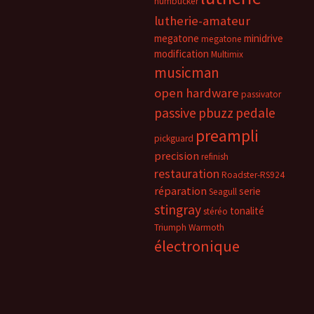
humbucker
lutherie-amateur
megatone
minidrive
megatone
modification
Multimix
musicman
open hardware
passivator
passive
pbuzz
pedale
preampli
pickguard
precision
refinish
restauration
Roadster-RS924
réparation
serie
Seagull
stingray
tonalité
stéréo
Triumph
Warmoth
électronique