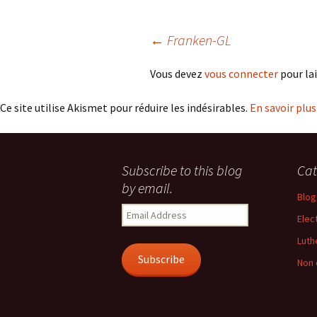
Navigation
←
Franken-GL
Vous devez
vous connecter
pour la
des
Ce site utilise Akismet pour réduire les indésirables.
En savoir plu
articles
Subscribe to this blog
Cat
by email.
Blog
Email
Elec
Address
Luth
Subscribe
Non 