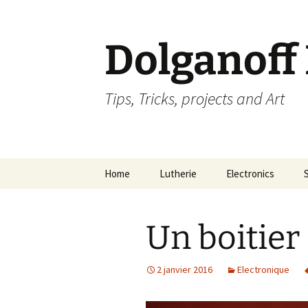
Dolganoff
Tips, Tricks, projects and Art
Aller
Home
Lutherie
Electronics
au
contenu
Un boitier
2 janvier 2016
Electronique