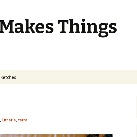
 Makes Things
Sketches
,
lutherie
,
terra