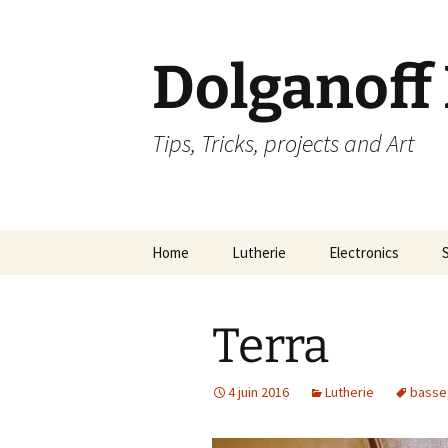
Dolganoff
Tips, Tricks, projects and Art
Aller
Home
Lutherie
Electronics
au
contenu
Terra
4 juin 2016
Lutherie
basse