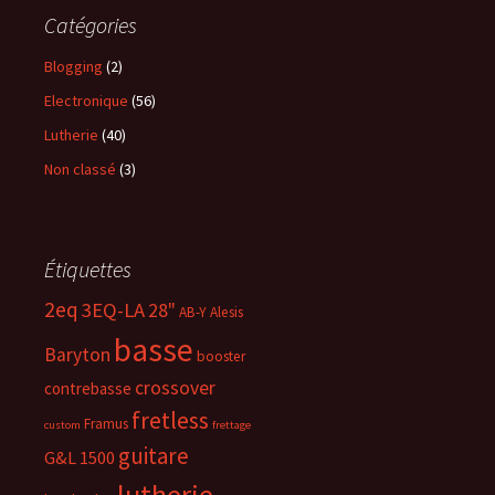
Catégories
Blogging
(2)
Electronique
(56)
Lutherie
(40)
Non classé
(3)
Étiquettes
2eq
3EQ-LA
28"
AB-Y
Alesis
basse
Baryton
booster
crossover
contrebasse
fretless
Framus
custom
frettage
guitare
G&L 1500
lutherie