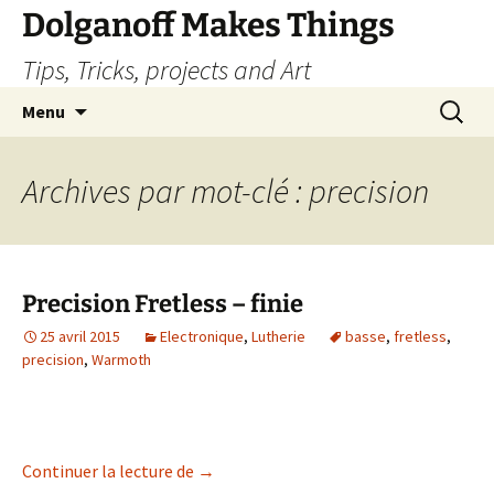
Dolganoff Makes Things
Tips, Tricks, projects and Art
Aller
Recherc
Menu
au
contenu
Archives par mot-clé : precision
Precision Fretless – finie
25 avril 2015
Electronique
,
Lutherie
basse
,
fretless
,
precision
,
Warmoth
Precision Fretless – finie
Continuer la lecture de
→