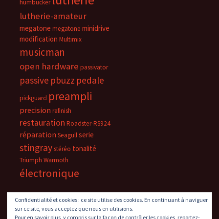
humbucker
lutherie-amateur
megatone
minidrive
megatone
modification
Multimix
musicman
open hardware
passivator
passive
pbuzz
pedale
preampli
pickguard
precision
refinish
restauration
Roadster-RS924
réparation
serie
Seagull
stingray
tonalité
stéréo
Triumph
Warmoth
électronique
Confidentialité et cookies : ce site utilise des cookies. En continuant à naviguer
sur ce site, vous acceptez que nous en utilisions.
Pour en savoir plus, y compris sur la façon de contrôler les cookies, reportez-