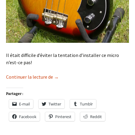
Il était difficile d’éviter la tentation d’installer ce micro
n’est-ce pas!
PBoom
Continuer la lecture de
→
Partager :
E-mail
Twitter
Tumblr
Facebook
Pinterest
Reddit