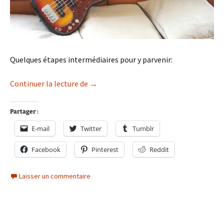
Quelques étapes intermédiaires pour y parvenir:
Double P Bass
Continuer la lecture de
→
Partager :
E-mail
Twitter
Tumblr
Facebook
Pinterest
Reddit
Laisser un commentaire