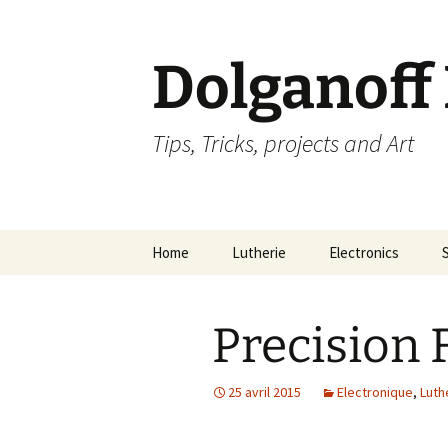
Dolganoff
Tips, Tricks, projects and Art
Aller
Home
Lutherie
Electronics
au
contenu
Precision F
25 avril 2015
Electronique
,
Luth