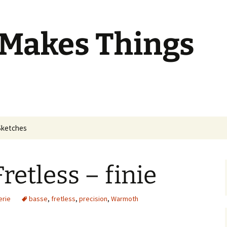
 Makes Things
Sketches
retless – finie
erie
basse
,
fretless
,
precision
,
Warmoth