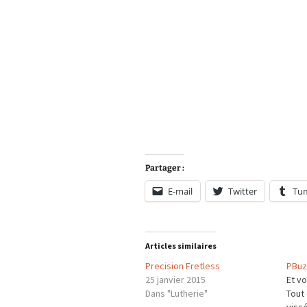
Partager :
E-mail
Twitter
Tu
Articles similaires
Precision Fretless
PBuzz
25 janvier 2015
Et vo
Dans "Lutherie"
Tout 