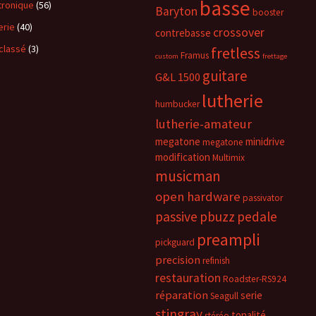
basse
tronique
(56)
Baryton
booster
erie
(40)
crossover
contrebasse
classé
(3)
fretless
Framus
custom
frettage
guitare
G&L 1500
lutherie
humbucker
lutherie-amateur
megatone
minidrive
megatone
modification
Multimix
musicman
open hardware
passivator
passive
pbuzz
pedale
preampli
pickguard
precision
refinish
restauration
Roadster-RS924
réparation
serie
Seagull
stingray
tonalité
stéréo