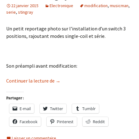
22 janvier 2015
Electronique
modification
,
musicman
,
serie
,
stingray
Un petit reportage photo sur l’installation d’un switch 3
positions, rajoutant modes single-coil et série.
Son préampli avant modification:
Musicman Stingray: series mod
Continuer la lecture de
→
Partager :
E-mail
Twitter
Tumblr
Facebook
Pinterest
Reddit
Laisser un commentaire