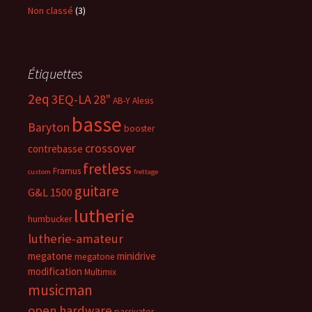
Non classé
(3)
Étiquettes
2eq
3EQ-LA
28"
AB-Y
Alesis
basse
Baryton
booster
crossover
contrebasse
fretless
Framus
custom
frettage
guitare
G&L 1500
lutherie
humbucker
lutherie-amateur
megatone
minidrive
megatone
modification
Multimix
musicman
open hardware
passivator