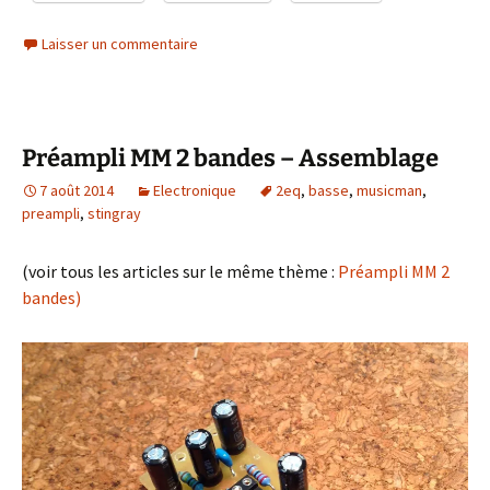
Laisser un commentaire
Préampli MM 2 bandes – Assemblage
7 août 2014
Electronique
2eq
,
basse
,
musicman
,
preampli
,
stingray
(voir tous les articles sur le même thème :
Préampli MM 2
bandes)