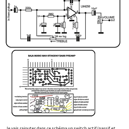
Je vais rajouter dans ce schéma un switch actif/passif et