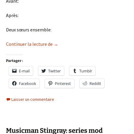
Avant:
Après:
Deux sœurs ensemble:
Musicman Stingray: series mod 2
Continuer la lecture de
→
Partager :
E-mail
Twitter
Tumblr
Facebook
Pinterest
Reddit
Laisser un commentaire
Musicman Stingray: series mod