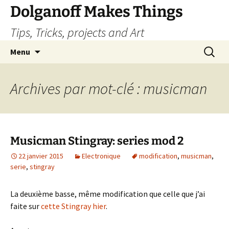
Dolganoff Makes Things
Tips, Tricks, projects and Art
Aller
Recherc
Menu
au
contenu
Archives par mot-clé : musicman
Musicman Stingray: series mod 2
22 janvier 2015
Electronique
modification
,
musicman
,
serie
,
stingray
La deuxième basse, même modification que celle que j’ai
faite sur
cette Stingray hier
.