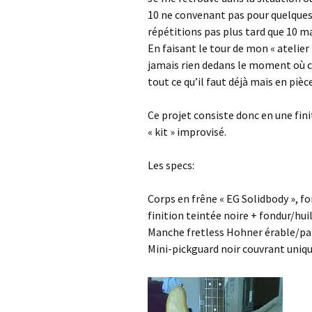
10 ne convenant pas pour quelques 
répétitions pas plus tard que 10 ma
En faisant le tour de mon « atelie
jamais rien dedans le moment où c’e
tout ce qu’il faut déjà mais en piè
Ce projet consiste donc en une fin
« kit » improvisé.
Les specs:
Corps en frêne « EG Solidbody », f
finition teintée noire + fondur/huil
Manche fretless Hohner érable/pal
Mini-pickguard noir couvrant uniq