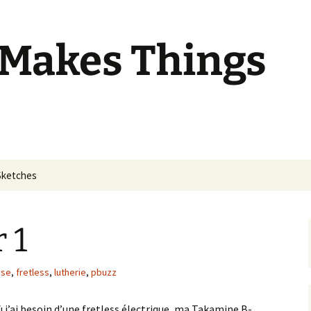
 Makes Things
Sketches
 1
sse
,
fretless
,
lutherie
,
pbuzz
 j’ai besoin d’une fretless électrique, ma Takamine B-