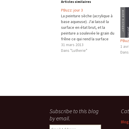
Articles similaires
PBuzz: jour 3
La peinture sèche (acrylique à
base aqueuse). J'ai laissé la
surface en état brut, et la
peinture a soulevée le grain du
frêne ce qui rend la surface
PBuzz
assez rugueuse. L'effet est
31 mars 2013
1 avr
très sympa, voici après la
Dans "Lutherie"
Dans
première couche de vernis:
Comme je l'ai déjà dit, les
repères de positions…
Navigation
des
Subscribe to this blog
Cat
by email.
articles
Blog
Email