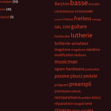
basse
tronique
(56)
Baryton
booster
erie
(40)
crossover
contrebasse
classé
(3)
fretless
Framus
custom
frettage
guitare
G&L 1500
lutherie
humbucker
lutherie-amateur
megatone
minidrive
megatone
modification
Multimix
musicman
open hardware
passivator
passive
pbuzz
pedale
preampli
pickguard
precision
refinish
restauration
Roadster-RS924
réparation
serie
Seagull
stingray
tonalité
stéréo