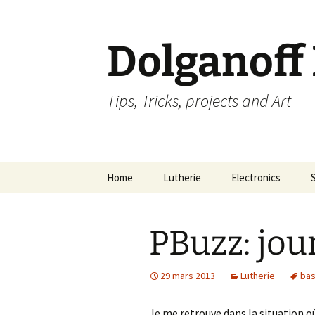
Dolganoff
Tips, Tricks, projects and Art
Aller
Home
Lutherie
Electronics
au
contenu
PBuzz: jour
29 mars 2013
Lutherie
ba
Je me retrouve dans la situation où