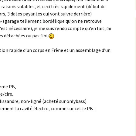
raisons valables, et ceci très rapidement (début de
rs, 3 dates payantes qui vont suivre derrière).
r » (garage tellement bordélique qu’on ne retrouve
st nécessaire), je me suis rendu compte qu’en fait j’ai
ces détachées ou pas fini
ition rapide d’un corps en Frêne et un assemblage d’un
orme PB,
e/cire.
issandre, non-ligné (acheté sur onlybass)
uement la cavité électro, comme sur cette PB :