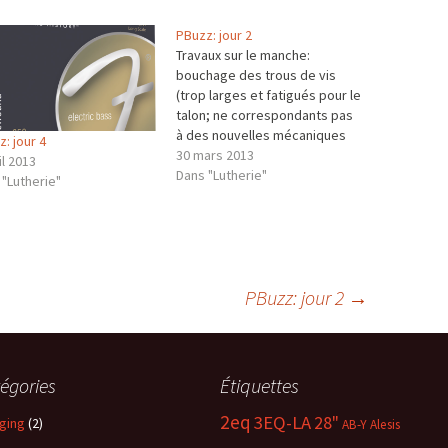
PBuzz: jour 2
Travaux sur le manche:
bouchage des trous de vis
(trop larges et fatigués pour le
talon; ne correspondants pas
à des nouvelles mécaniques
: jour 4
pour la tête: Une autre
30 mars 2013
il 2013
particularité de ce manche: il a
Dans "Lutherie"
 "Lutherie"
des cotes d'un manche Fender
Jazz 34" SAUF le talon est
carré comme sur une
télébass…
PBuzz: jour 2
→
égories
Étiquettes
2eq
3EQ-LA
28"
ging
(2)
AB-Y
Alesis