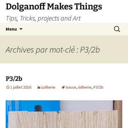
Dolganoff Makes Things
Tips, Tricks, projects and Art
Aller
Recherc
Menu
au
contenu
Archives par mot-clé : P3/2b
P3/2b
1 juillet 2016
Lutherie
basse
,
lutherie
,
P3/2b