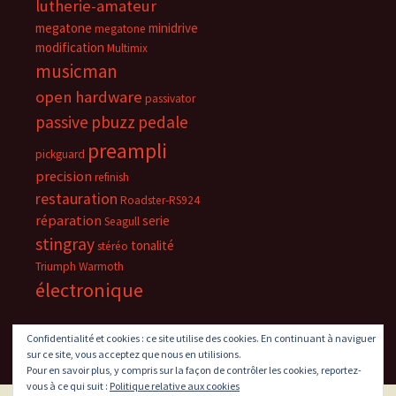
lutherie-amateur
megatone
minidrive
megatone
modification
Multimix
musicman
open hardware
passivator
passive
pbuzz
pedale
preampli
pickguard
precision
refinish
restauration
Roadster-RS924
réparation
serie
Seagull
stingray
tonalité
stéréo
Triumph
Warmoth
électronique
Confidentialité et cookies : ce site utilise des cookies. En continuant à naviguer
sur ce site, vous acceptez que nous en utilisions.
Pour en savoir plus, y compris sur la façon de contrôler les cookies, reportez-
vous à ce qui suit :
Politique relative aux cookies