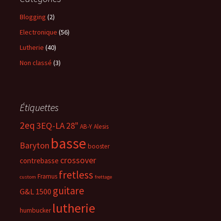
Blogging
(2)
Electronique
(56)
Lutherie
(40)
Non classé
(3)
Étiquettes
2eq
3EQ-LA
28"
AB-Y
Alesis
basse
Baryton
booster
crossover
contrebasse
fretless
Framus
custom
frettage
guitare
G&L 1500
lutherie
humbucker