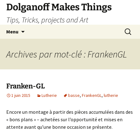
Dolganoff Makes Things
Tips, Tricks, projects and Art
Aller
Recherc
Menu
au
contenu
Archives par mot-clé : FrankenGL
Franken-GL
1 juin 2015
Lutherie
basse
,
FrankenGL
,
lutherie
Encore un montage à partir des pièces accumulées dans des
« bons plans » – achetées sur l’opportunité et mises en
attente avant qu’une bonne occasion se présente.