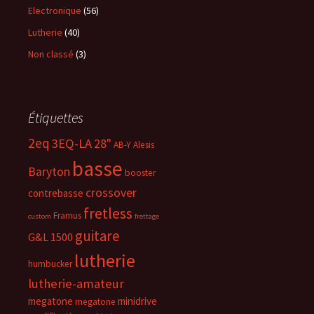
Electronique
(56)
Lutherie
(40)
Non classé
(3)
Étiquettes
2eq
3EQ-LA
28"
AB-Y
Alesis
basse
Baryton
booster
crossover
contrebasse
fretless
Framus
custom
frettage
guitare
G&L 1500
lutherie
humbucker
lutherie-amateur
megatone
minidrive
megatone