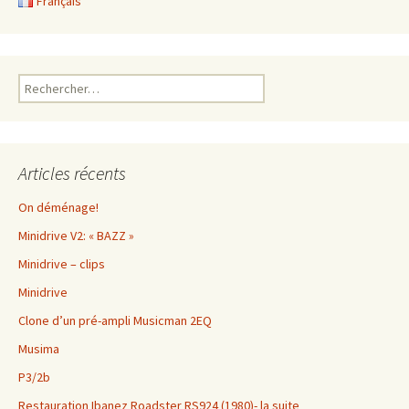
Français
Rechercher :
Articles récents
On déménage!
Minidrive V2: « BAZZ »
Minidrive – clips
Minidrive
Clone d’un pré-ampli Musicman 2EQ
Musima
P3/2b
Restauration Ibanez Roadster RS924 (1980)- la suite