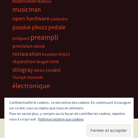
modification
Multimix
musicman
open hardware
passivator
passive
pbuzz
pedale
preampli
pickguard
precision
refinish
restauration
Roadster-RS924
réparation
serie
Seagull
stingray
tonalité
stéréo
Triumph
Warmoth
électronique
Confidentialité et cookies : ce site utilise des cookies. En continuant à naviguer
sur ce site, vous acceptez que nous en utilisions.
Pour en savoir plus, y compris sur la façon de contrôler les cookies, reportez-
vous à ce qui suit :
Politique relative aux cookies
Fièrement propulsé par WordPress