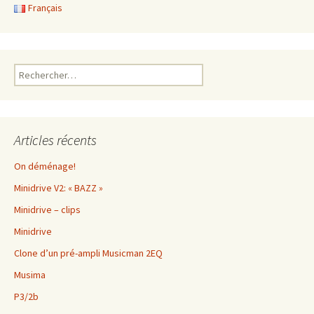
articles
Français
Rechercher :
Articles récents
On déménage!
Minidrive V2: « BAZZ »
Minidrive – clips
Minidrive
Clone d’un pré-ampli Musicman 2EQ
Musima
P3/2b