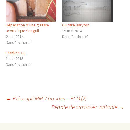
Réparation d’une guitare
Guitare Baryton
acoustique Seagull
19 mai 2014
2 juin 2014
Dans "Lutherie"
Dans "Lutherie"
Franken-GL
1 juin 2015
Dans "Lutherie"
Navigation
←
Préampli MM 2 bandes – PCB (2)
Pedale de crossover variable
→
des