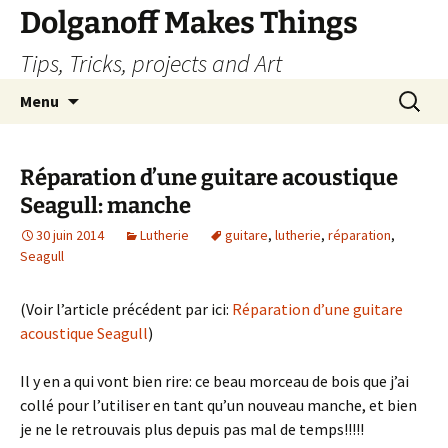
Dolganoff Makes Things
Tips, Tricks, projects and Art
Aller
Recherc
Menu
au
contenu
Réparation d’une guitare acoustique
Seagull: manche
30 juin 2014
Lutherie
guitare
,
lutherie
,
réparation
,
Seagull
(Voir l’article précédent par ici:
Réparation d’une guitare
acoustique Seagull
)
Il y en a qui vont bien rire: ce beau morceau de bois que j’ai
collé pour l’utiliser en tant qu’un nouveau manche, et bien
je ne le retrouvais plus depuis pas mal de temps!!!!!