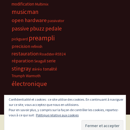
modification
Multimix
musicman
open hardware
passivator
passive
pbuzz
pedale
preampli
pickguard
precision
refinish
restauration
Roadster-RS924
réparation
serie
Seagull
stingray
tonalité
stéréo
Triumph
Warmoth
électronique
Confidentialité et cookies : ce site utilise des cookies. En continuant à naviguer
sur ce site, vous acceptez que nous en utilisions.
Pour en savoir plus, y compris sur la façon de contrôler les cookies, reportez-
vous à ce qui suit :
Politique relative aux cookies
Fièrement propulsé par WordPress