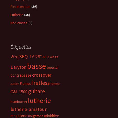
Electronique
(56)
Lutherie
(40)
Non classé
(3)
Étiquettes
2eq
3EQ-LA
28"
AB-Y
Alesis
basse
Baryton
booster
crossover
contrebasse
fretless
Framus
custom
frettage
guitare
G&L 1500
lutherie
humbucker
lutherie-amateur
megatone
minidrive
megatone