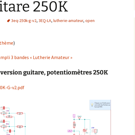
itare 250K
e
3eq-250k-g-v2
,
3EQ-LA
,
lutherie-amateur
,
open
e thème
)
mpli 3 bandes « Lutherie Amateur »
 version guitare, potentiomètres 250K
50K-G-v2.pdf