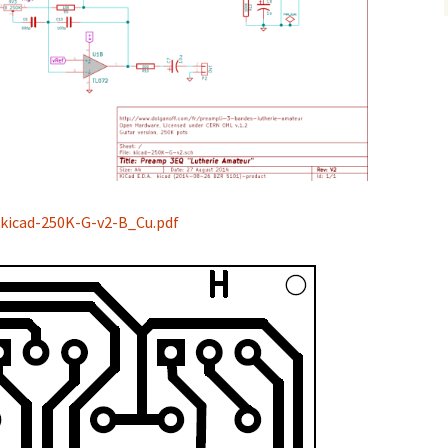
kicad-250K-G-v2-B_Cu.pdf