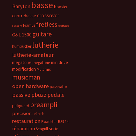
basse
Baryton
booster
crossover
contrebasse
fretless
Framus
custom
frettage
guitare
G&L 1500
lutherie
humbucker
lutherie-amateur
megatone
minidrive
megatone
modification
Multimix
musicman
open hardware
passivator
passive
pbuzz
pedale
preampli
pickguard
precision
refinish
restauration
Roadster-RS924
réparation
serie
Seagull