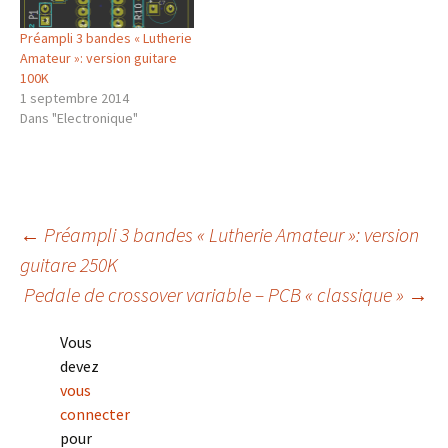
Préampli 3 bandes « Lutherie
Amateur »: version guitare
100K
1 septembre 2014
Dans "Electronique"
Navigation
←
Préampli 3 bandes « Lutherie Amateur »: version
guitare 250K
Pedale de crossover variable – PCB « classique »
→
des
Vous
articles
devez
vous
connecter
pour