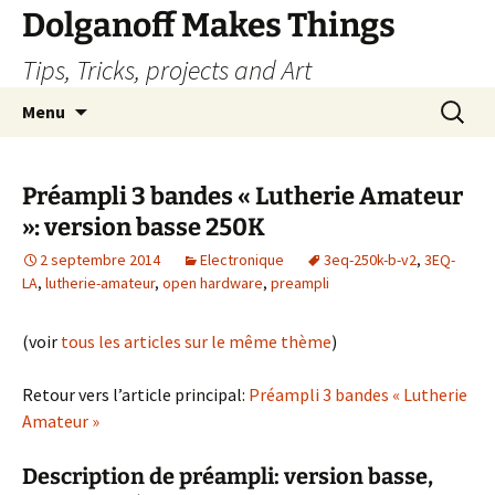
Dolganoff Makes Things
Tips, Tricks, projects and Art
Aller
Recherc
Menu
au
contenu
Préampli 3 bandes « Lutherie Amateur
»: version basse 250K
2 septembre 2014
Electronique
3eq-250k-b-v2
,
3EQ-
LA
,
lutherie-amateur
,
open hardware
,
preampli
(voir
tous les articles sur le même thème
)
Retour vers l’article principal:
Préampli 3 bandes « Lutherie
Amateur »
Description de préampli: version basse,