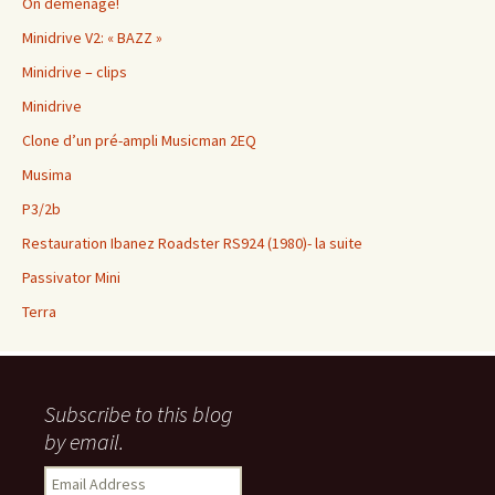
On déménage!
Minidrive V2: « BAZZ »
Minidrive – clips
Minidrive
Clone d’un pré-ampli Musicman 2EQ
Musima
P3/2b
Restauration Ibanez Roadster RS924 (1980)- la suite
Passivator Mini
Terra
Subscribe to this blog
by email.
Email