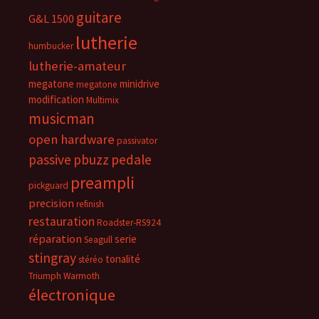
guitare
G&L 1500
lutherie
humbucker
lutherie-amateur
megatone
minidrive
megatone
modification
Multimix
musicman
open hardware
passivator
passive
pbuzz
pedale
preampli
pickguard
precision
refinish
restauration
Roadster-RS924
réparation
serie
Seagull
stingray
tonalité
stéréo
Triumph
Warmoth
électronique