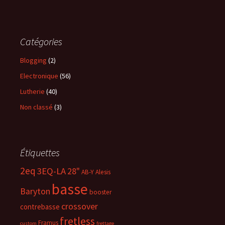
Catégories
Blogging
(2)
Electronique
(56)
Lutherie
(40)
Non classé
(3)
Étiquettes
2eq
3EQ-LA
28"
AB-Y
Alesis
basse
Baryton
booster
crossover
contrebasse
fretless
Framus
custom
frettage