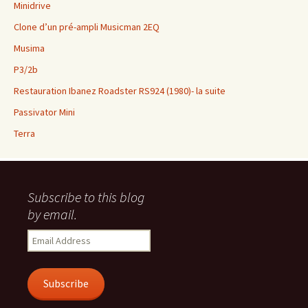
Minidrive
Clone d’un pré-ampli Musicman 2EQ
Musima
P3/2b
Restauration Ibanez Roadster RS924 (1980)- la suite
Passivator Mini
Terra
Subscribe to this blog
by email.
Email
Address
Subscribe