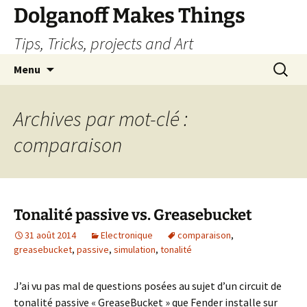
Dolganoff Makes Things
Tips, Tricks, projects and Art
Aller
Recherc
Menu
au
contenu
Archives par mot-clé :
comparaison
Tonalité passive vs. Greasebucket
31 août 2014
Electronique
comparaison
,
greasebucket
,
passive
,
simulation
,
tonalité
J’ai vu pas mal de questions posées au sujet d’un circuit de
tonalité passive « GreaseBucket » que Fender installe sur