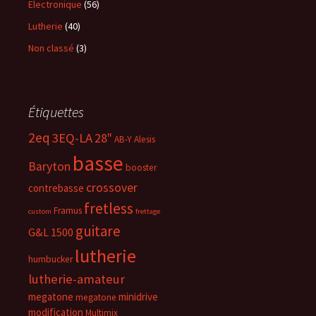
Electronique
(56)
Lutherie
(40)
Non classé
(3)
Étiquettes
2eq
3EQ-LA
28"
AB-Y
Alesis
basse
Baryton
booster
crossover
contrebasse
fretless
Framus
custom
frettage
guitare
G&L 1500
lutherie
humbucker
lutherie-amateur
megatone
minidrive
megatone
modification
Multimix