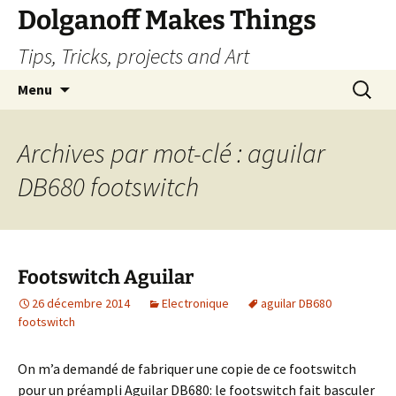
Dolganoff Makes Things
Tips, Tricks, projects and Art
Aller
Recherc
Menu
au
contenu
Archives par mot-clé : aguilar
DB680 footswitch
Footswitch Aguilar
26 décembre 2014
Electronique
aguilar DB680
footswitch
On m’a demandé de fabriquer une copie de ce footswitch
pour un préampli Aguilar DB680: le footswitch fait basculer