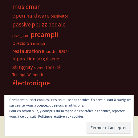
musicman
open hardware
passivator
passive
pbuzz
pedale
preampli
pickguard
precision
refinish
restauration
Roadster-RS924
réparation
serie
Seagull
stingray
tonalité
stéréo
Triumph
Warmoth
électronique
Confidentialité et cookies : ce site utilise des cookies. En continuant à naviguer
sur ce site, vous acceptez que nous en utilisions.
Pour en savoir plus, y compris sur la façon de contrôler les cookies, reportez-
vous à ce qui suit :
Politique relative aux cookies
Fièrement propulsé par WordPress