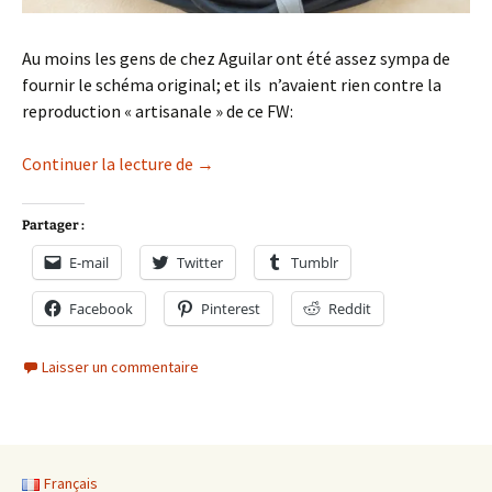
Au moins les gens de chez Aguilar ont été assez sympa de
fournir le schéma original; et ils n’avaient rien contre la
reproduction « artisanale » de ce FW:
Footswitch Aguilar
Continuer la lecture de
→
Partager :
E-mail
Twitter
Tumblr
Facebook
Pinterest
Reddit
Laisser un commentaire
Français