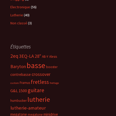
Electronique
(56)
Lutherie
(40)
Non classé
(3)
Étiquettes
2eq
3EQ-LA
28"
AB-Y
Alesis
basse
Baryton
booster
crossover
contrebasse
fretless
Framus
custom
frettage
guitare
G&L 1500
lutherie
humbucker
lutherie-amateur
megatone
minidrive
megatone