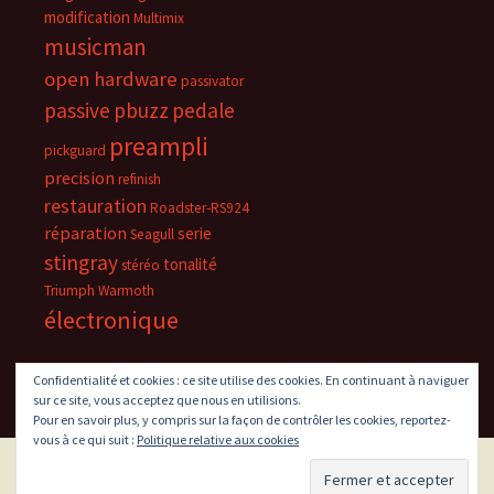
modification
Multimix
musicman
open hardware
passivator
passive
pbuzz
pedale
preampli
pickguard
precision
refinish
restauration
Roadster-RS924
réparation
serie
Seagull
stingray
tonalité
stéréo
Triumph
Warmoth
électronique
Confidentialité et cookies : ce site utilise des cookies. En continuant à naviguer
sur ce site, vous acceptez que nous en utilisions.
Pour en savoir plus, y compris sur la façon de contrôler les cookies, reportez-
vous à ce qui suit :
Politique relative aux cookies
Fièrement propulsé par WordPress