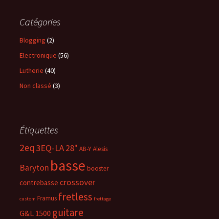
Catégories
Blogging
(2)
Electronique
(56)
Lutherie
(40)
Non classé
(3)
Étiquettes
2eq
3EQ-LA
28"
AB-Y
Alesis
basse
Baryton
booster
crossover
contrebasse
fretless
Framus
custom
frettage
guitare
G&L 1500