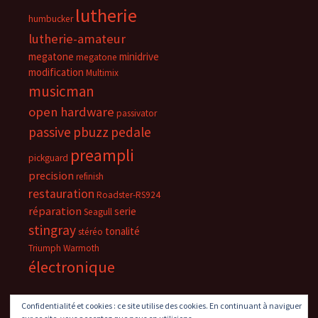
lutherie
humbucker
lutherie-amateur
megatone
minidrive
megatone
modification
Multimix
musicman
open hardware
passivator
passive
pbuzz
pedale
preampli
pickguard
precision
refinish
restauration
Roadster-RS924
réparation
serie
Seagull
stingray
tonalité
stéréo
Triumph
Warmoth
électronique
Confidentialité et cookies : ce site utilise des cookies. En continuant à naviguer