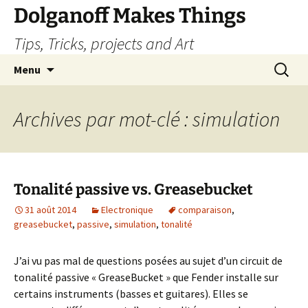
Dolganoff Makes Things
Tips, Tricks, projects and Art
Aller
Recherc
Menu
au
contenu
Archives par mot-clé : simulation
Tonalité passive vs. Greasebucket
31 août 2014
Electronique
comparaison
,
greasebucket
,
passive
,
simulation
,
tonalité
J’ai vu pas mal de questions posées au sujet d’un circuit de
tonalité passive « GreaseBucket » que Fender installe sur
certains instruments (basses et guitares). Elles se