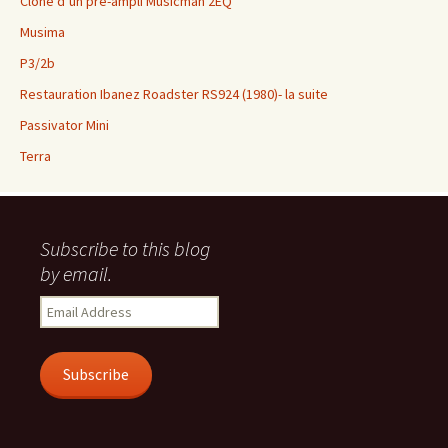
Clone d’un pré-ampli Musicman 2EQ
Musima
P3/2b
Restauration Ibanez Roadster RS924 (1980)- la suite
Passivator Mini
Terra
Subscribe to this blog
by email.
Email
Address
Subscribe