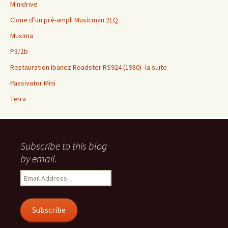
Minidrive
Clone d’un pré-ampli Musicman 2EQ
Musima
P3/2b
Restauration Ibanez Roadster RS924 (1980)- la suite
Passivator Mini
Terra
Subscribe to this blog
by email.
Email
Address
Subscribe