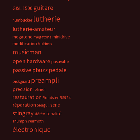
guitare
G&L 1500
lutherie
humbucker
lutherie-amateur
megatone
minidrive
megatone
modification
Multimix
musicman
open hardware
passivator
passive
pbuzz
pedale
preampli
pickguard
precision
refinish
restauration
Roadster-RS924
réparation
serie
Seagull
stingray
tonalité
stéréo
Triumph
Warmoth
électronique