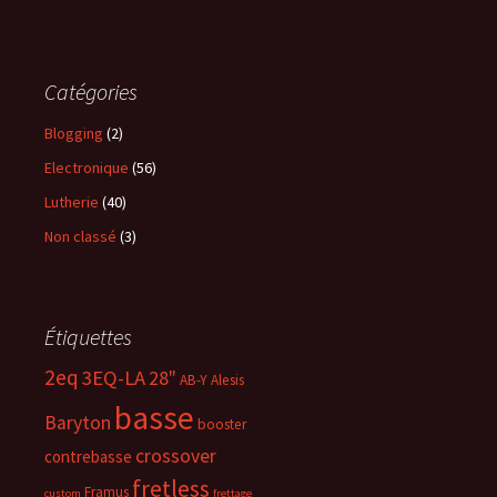
Catégories
Blogging
(2)
Electronique
(56)
Lutherie
(40)
Non classé
(3)
Étiquettes
2eq
3EQ-LA
28"
AB-Y
Alesis
basse
Baryton
booster
crossover
contrebasse
fretless
Framus
custom
frettage