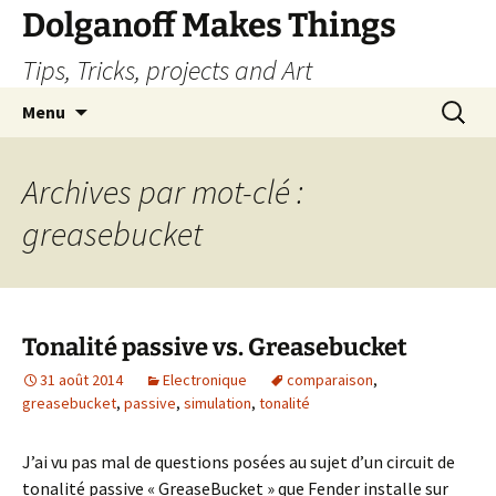
Dolganoff Makes Things
Tips, Tricks, projects and Art
Aller
Recherc
Menu
au
contenu
Archives par mot-clé :
greasebucket
Tonalité passive vs. Greasebucket
31 août 2014
Electronique
comparaison
,
greasebucket
,
passive
,
simulation
,
tonalité
J’ai vu pas mal de questions posées au sujet d’un circuit de
tonalité passive « GreaseBucket » que Fender installe sur