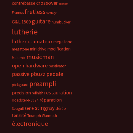
crossover
contrebasse
custom
fretless
Framus
frettage
guitare
G&L 1500
humbucker
lutherie
lutherie-amateur
megatone
minidrive
modification
megatone
musicman
Multimix
open hardware
passivator
passive
pbuzz
pedale
preampli
pickguard
restauration
precision
refinish
réparation
Roadster-RS924
stingray
serie
Seagull
stéréo
tonalité
Triumph
Warmoth
électronique