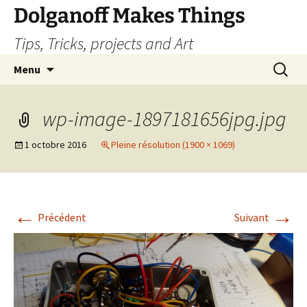
Dolganoff Makes Things
Tips, Tricks, projects and Art
Aller
Recherc
Menu
au
contenu
wp-image-1897181656jpg.jpg
1 octobre 2016
Pleine résolution (1900 × 1069)
←
→
Précédent
Suivant