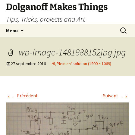
Dolganoff Makes Things
Tips, Tricks, projects and Art
Aller
Recherc
Menu
au
contenu
wp-image-1481888152jpg.jpg
27 septembre 2016
Pleine résolution (1900 × 1069)
←
→
Précédent
Suivant