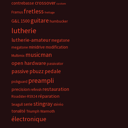
crossover
contrebasse
custom
fretless
Framus
frettage
guitare
G&L 1500
humbucker
lutherie
lutherie-amateur
megatone
minidrive
modification
megatone
musicman
Multimix
open hardware
passivator
passive
pbuzz
pedale
preampli
pickguard
restauration
precision
refinish
réparation
Roadster-RS924
stingray
serie
Seagull
stéréo
tonalité
Triumph
Warmoth
électronique