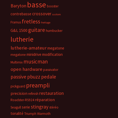
basse
Baryton
booster
crossover
contrebasse
custom
fretless
Framus
frettage
guitare
G&L 1500
humbucker
lutherie
lutherie-amateur
megatone
minidrive
modification
megatone
musicman
Multimix
open hardware
passivator
passive
pbuzz
pedale
preampli
pickguard
restauration
precision
refinish
réparation
Roadster-RS924
stingray
serie
Seagull
stéréo
tonalité
Triumph
Warmoth