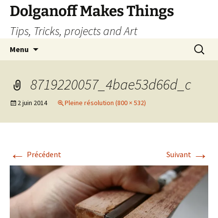
Dolganoff Makes Things
Tips, Tricks, projects and Art
Aller
Recherc
Menu
au
contenu
8719220057_4bae53d66d_c
2 juin 2014
Pleine résolution (800 × 532)
←
→
Précédent
Suivant