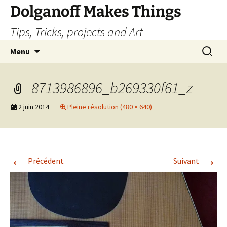
Dolganoff Makes Things
Tips, Tricks, projects and Art
Aller
Recherc
Menu
au
contenu
8713986896_b269330f61_z
2 juin 2014
Pleine résolution (480 × 640)
←
→
Précédent
Suivant