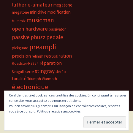
lutherie-amateur
megatone
minidrive
modification
megatone
musicman
Multimix
open hardware
passivator
passive
pbuzz
pedale
preampli
pickguard
restauration
precision
refinish
réparation
Roadster-RS924
stingray
serie
Seagull
stéréo
tonalité
Triumph
Warmoth
électronique
Confidentialité et cookies : ce site utilise des cookies. En continuant à naviguer
sur ce site, vous acceptez que nous en utilisions.
Pour en savoir plus, y compris sur la façon de contrôler les cookies, reportez-
vous à ce qui suit :
Politique relative aux cookies
Fièrement propulsé par WordPress