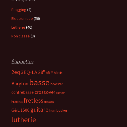
Blogging
(2)
Electronique
(56)
Lutherie
(40)
Non classé
(3)
Étiquettes
2eq
3EQ-LA
28"
AB-Y
Alesis
basse
Baryton
booster
crossover
contrebasse
custom
fretless
Framus
frettage
guitare
G&L 1500
humbucker
lutherie