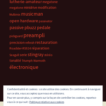
lutherie-amateur
megatone
minidrive
modification
megatone
musicman
Multimix
open hardware
passivator
passive
pbuzz
pedale
preampli
pickguard
restauration
precision
refinish
réparation
Roadster-RS924
stingray
serie
Seagull
stéréo
tonalité
Triumph
Warmoth
électronique
Confidentialité et cookies : ce site utilise des cookies. En continuant à naviguer
sur ce site, vous acceptez que nous en utilisions.
Pour en savoir plus, y compris sur la façon de contrôler les cookies, reportez-
vous à ce qui suit :
Politique relative aux cookies