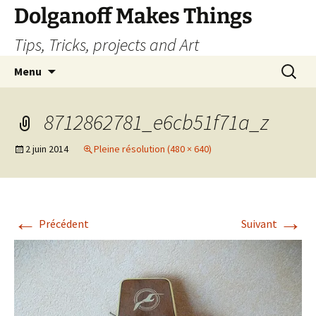
Dolganoff Makes Things
Tips, Tricks, projects and Art
Aller
Recherc
Menu
au
contenu
8712862781_e6cb51f71a_z
2 juin 2014
Pleine résolution (480 × 640)
←
→
Précédent
Suivant