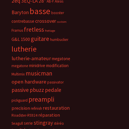
2eq
3EQ-LA
28"
AB-Y
Alesis
basse
Baryton
booster
crossover
contrebasse
custom
fretless
Framus
frettage
guitare
G&L 1500
humbucker
lutherie
lutherie-amateur
megatone
minidrive
modification
megatone
musicman
Multimix
open hardware
passivator
passive
pbuzz
pedale
preampli
pickguard
restauration
precision
refinish
réparation
Roadster-RS924
stingray
serie
Seagull
stéréo