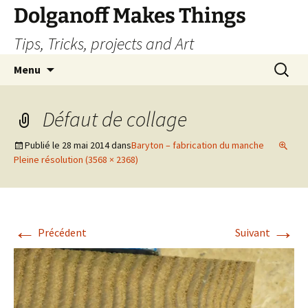
Dolganoff Makes Things
Tips, Tricks, projects and Art
Aller
Recherc
Menu
au
contenu
Défaut de collage
Publié le
28 mai 2014
dans
Baryton – fabrication du manche
Pleine résolution (3568 × 2368)
←
→
Précédent
Suivant