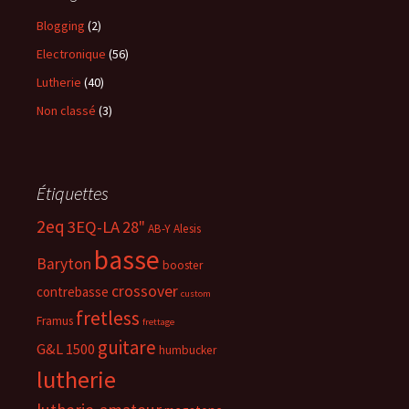
Blogging
(2)
Electronique
(56)
Lutherie
(40)
Non classé
(3)
Étiquettes
2eq
3EQ-LA
28"
AB-Y
Alesis
basse
Baryton
booster
crossover
contrebasse
custom
fretless
Framus
frettage
guitare
G&L 1500
humbucker
lutherie