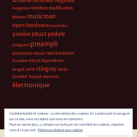
lutherie-amateur
megatone
minidrive
modification
megatone
musicman
Multimix
open hardware
passivator
passive
pbuzz
pedale
preampli
pickguard
restauration
precision
refinish
réparation
Roadster-RS924
stingray
serie
Seagull
stéréo
tonalité
Triumph
Warmoth
électronique
Confidentialité et cookies : ce site utilise des cookies. En continuant à naviguer
sur ce site, vous acceptez que nous en utilisions.
Pour en savoir plus, y compris sur la façon de contrôler les cookies, reportez-
vous à ce qui suit :
Politique relative aux cookies