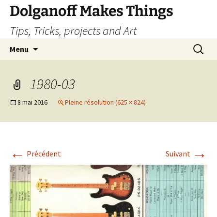
Dolganoff Makes Things
Tips, Tricks, projects and Art
Aller
Recherc
Menu
au
contenu
1980-03
8 mai 2016
Pleine résolution (625 × 824)
←
→
Précédent
Suivant