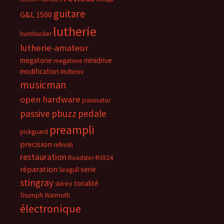
guitare
G&L 1500
lutherie
humbucker
lutherie-amateur
megatone
minidrive
megatone
modification
Multimix
musicman
open hardware
passivator
passive
pbuzz
pedale
preampli
pickguard
precision
refinish
restauration
Roadster-RS924
réparation
serie
Seagull
stingray
tonalité
stéréo
Triumph
Warmoth
électronique