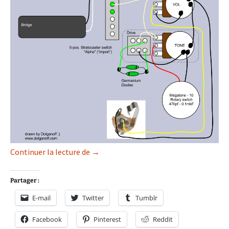
Stratocaster
Continuer la lecture de
→
Partager :
E-mail
Twitter
Tumblr
Facebook
Pinterest
Reddit