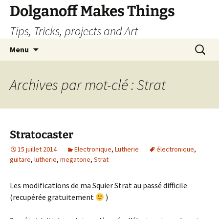
Dolganoff Makes Things
Tips, Tricks, projects and Art
Aller
Recherc
Menu
au
contenu
Archives par mot-clé : Strat
Stratocaster
15 juillet 2014
Electronique
,
Lutherie
électronique
,
guitare
,
lutherie
,
megatone
,
Strat
Les modifications de ma Squier Strat au passé difficile
(recupérée gratuitement
)