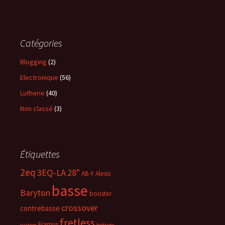
Catégories
Blogging
(2)
Electronique
(56)
Lutherie
(40)
Non classé
(3)
Étiquettes
2eq
3EQ-LA
28"
AB-Y
Alesis
basse
Baryton
booster
crossover
contrebasse
fretless
Framus
custom
frettage