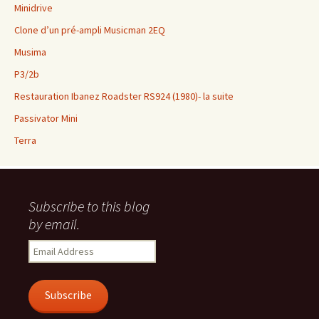
Minidrive
Clone d’un pré-ampli Musicman 2EQ
Musima
P3/2b
Restauration Ibanez Roadster RS924 (1980)- la suite
Passivator Mini
Terra
Subscribe to this blog
by email.
Email
Address
Subscribe