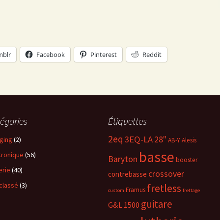
mblr
Facebook
Pinterest
Reddit
égories
Étiquettes
2eq
3EQ-LA
28"
ging
(2)
AB-Y
Alesis
basse
tronique
(56)
Baryton
booster
erie
(40)
crossover
contrebasse
classé
(3)
fretless
Framus
custom
frettage
guitare
G&L 1500