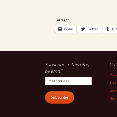
Partager :
E-mail
Twitter
Tu
Subscribe to this blog
Cat
by email.
Blog
Email
Elec
Address
Luth
Subscribe
Non 