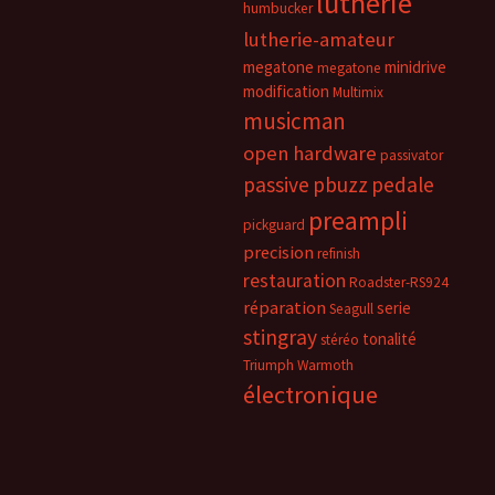
lutherie
humbucker
lutherie-amateur
megatone
minidrive
megatone
modification
Multimix
musicman
open hardware
passivator
passive
pbuzz
pedale
preampli
pickguard
precision
refinish
restauration
Roadster-RS924
réparation
serie
Seagull
stingray
tonalité
stéréo
Triumph
Warmoth
électronique