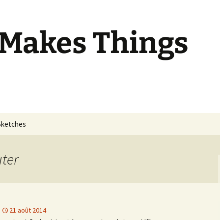
 Makes Things
Sketches
uter
21 août 2014