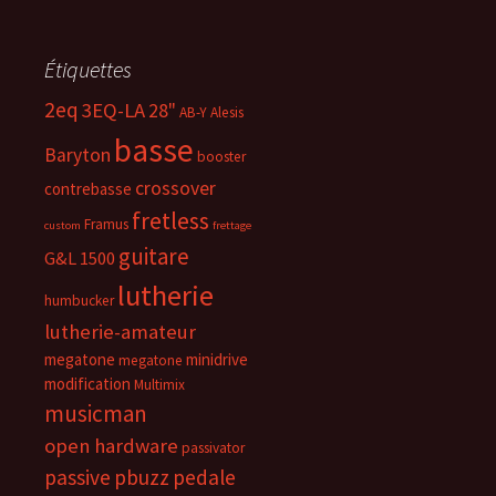
Étiquettes
2eq
3EQ-LA
28"
AB-Y
Alesis
basse
Baryton
booster
crossover
contrebasse
fretless
Framus
custom
frettage
guitare
G&L 1500
lutherie
humbucker
lutherie-amateur
megatone
minidrive
megatone
modification
Multimix
musicman
open hardware
passivator
passive
pbuzz
pedale