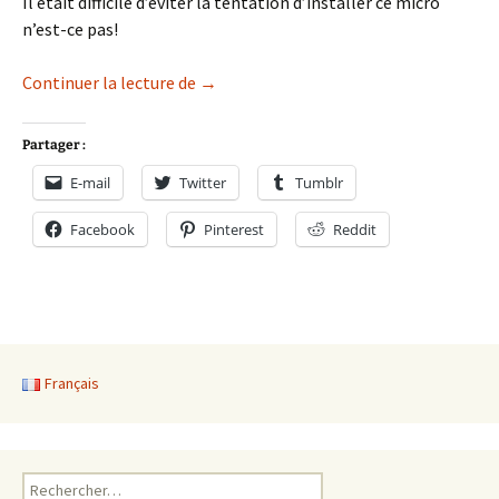
Il était difficile d’éviter la tentation d’installer ce micro
n’est-ce pas!
PBoom
Continuer la lecture de
→
Partager :
E-mail
Twitter
Tumblr
Facebook
Pinterest
Reddit
Français
Rechercher :