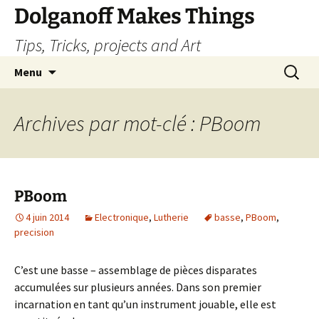
Dolganoff Makes Things
Tips, Tricks, projects and Art
Aller
Recherc
Menu
au
contenu
Archives par mot-clé : PBoom
PBoom
4 juin 2014
Electronique
,
Lutherie
basse
,
PBoom
,
precision
C’est une basse – assemblage de pièces disparates
accumulées sur plusieurs années. Dans son premier
incarnation en tant qu’un instrument jouable, elle est