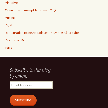
Minidrive
Clone d’un pré-ampli Musicman 2EQ
Musima
P3/2b
Restauration Ibanez Roadster RS924 (1980)- la suite
Passivator Mini
Terra
Subscribe to this blog
by email.
Email
Address
Subscribe