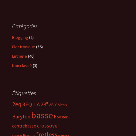
Catégories
Blogging
(2)
Electronique
(56)
Lutherie
(40)
Non classé
(3)
Étiquettes
2eq
3EQ-LA
28"
AB-Y
Alesis
basse
Baryton
booster
crossover
contrebasse
fretless
Framus
custom
frettage