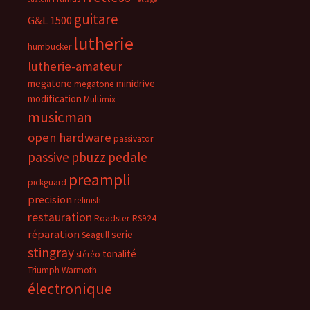
guitare
G&L 1500
lutherie
humbucker
lutherie-amateur
megatone
minidrive
megatone
modification
Multimix
musicman
open hardware
passivator
passive
pbuzz
pedale
preampli
pickguard
precision
refinish
restauration
Roadster-RS924
réparation
serie
Seagull
stingray
tonalité
stéréo
Triumph
Warmoth
électronique