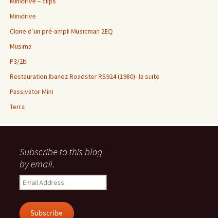
Minidrive – clips
Minidrive
Clone d’un pré-ampli Musicman 2EQ
Musima
P3/2b
Restauration Ibanez Roadster RS924 (1980)- la suite
Passivator Mini
Terra
Subscribe to this blog
by email.
Email
Address
Subscribe