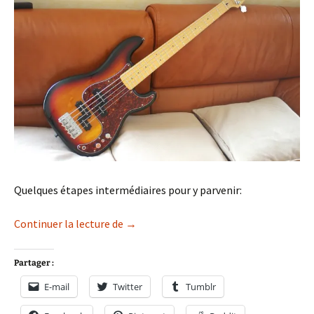
Quelques étapes intermédiaires pour y parvenir:
Double P Bass
Continuer la lecture de
→
Partager :
E-mail
Twitter
Tumblr