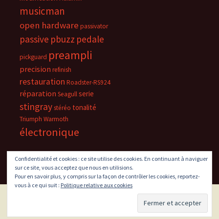
musicman
open hardware
passivator
passive
pbuzz
pedale
preampli
pickguard
precision
refinish
restauration
Roadster-RS924
réparation
serie
Seagull
stingray
tonalité
stéréo
Triumph
Warmoth
électronique
Confidentialité et cookies : ce site utilise des cookies. En continuant à naviguer
sur ce site, vous acceptez que nous en utilisions.
Pour en savoir plus, y compris sur la façon de contrôler les cookies, reportez-
vous à ce qui suit :
Politique relative aux cookies
Fièrement propulsé par WordPress