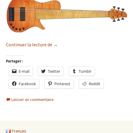
Ignis
Continuer la lecture de
→
Partager :
E-mail
Twitter
Tumblr
Facebook
Pinterest
Reddit
Laisser un commentaire
Français