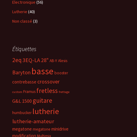
Electronique
(56)
Lutherie
(40)
Non classé
(3)
Étiquettes
2eq
3EQ-LA
28"
AB-Y
Alesis
basse
Baryton
booster
crossover
contrebasse
fretless
Framus
custom
frettage
guitare
G&L 1500
lutherie
humbucker
lutherie-amateur
megatone
minidrive
megatone
modification
Multimix