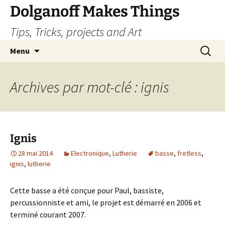
Dolganoff Makes Things
Tips, Tricks, projects and Art
Aller
Recherc
Menu
au
contenu
Archives par mot-clé : ignis
Ignis
28 mai 2014
Electronique
,
Lutherie
basse
,
fretless
,
ignis
,
lutherie
Cette basse a été conçue pour Paul, bassiste,
percussionniste et ami, le projet est démarré en 2006 et
terminé courant 2007.