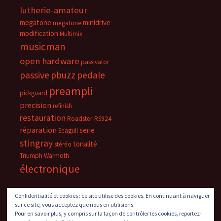
lutherie-amateur
megatone
minidrive
megatone
modification
Multimix
musicman
open hardware
passivator
passive
pbuzz
pedale
preampli
pickguard
precision
refinish
restauration
Roadster-RS924
réparation
serie
Seagull
stingray
tonalité
stéréo
Triumph
Warmoth
électronique
Confidentialité et cookies : ce site utilise des cookies. En continuant à naviguer
sur ce site, vous acceptez que nous en utilisions.
Pour en savoir plus, y compris sur la façon de contrôler les cookies, reportez-