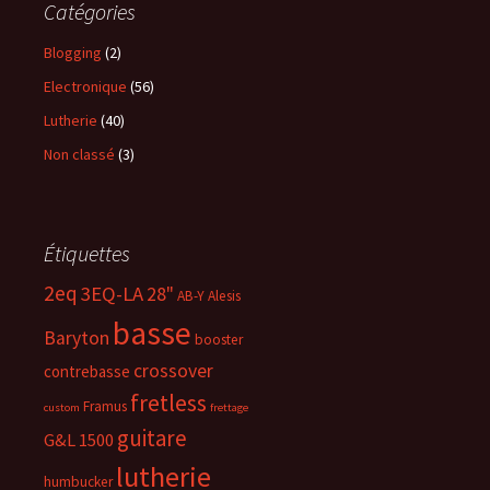
Catégories
Blogging
(2)
Electronique
(56)
Lutherie
(40)
Non classé
(3)
Étiquettes
2eq
3EQ-LA
28"
AB-Y
Alesis
basse
Baryton
booster
crossover
contrebasse
fretless
Framus
custom
frettage
guitare
G&L 1500
lutherie
humbucker