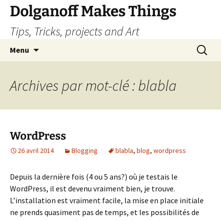
Dolganoff Makes Things
Tips, Tricks, projects and Art
Aller
Recherc
Menu
au
contenu
Archives par mot-clé : blabla
WordPress
26 avril 2014
Blogging
blabla
,
blog
,
wordpress
Depuis la dernière fois (4 ou 5 ans?) où je testais le
WordPress, il est devenu vraiment bien, je trouve.
L’installation est vraiment facile, la mise en place initiale
ne prends quasiment pas de temps, et les possibilités de