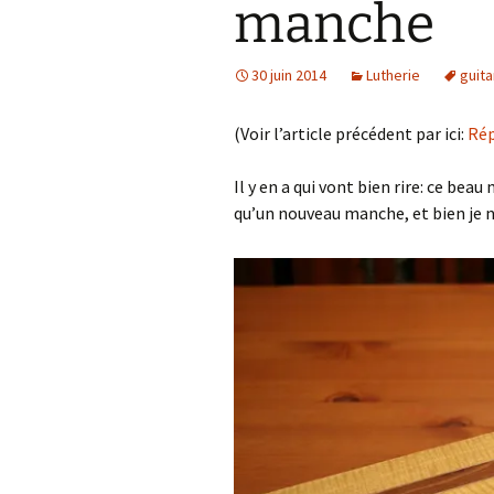
manche
30 juin 2014
Lutherie
guita
(Voir l’article précédent par ici:
Rép
Il y en a qui vont bien rire: ce beau
qu’un nouveau manche, et bien je ne