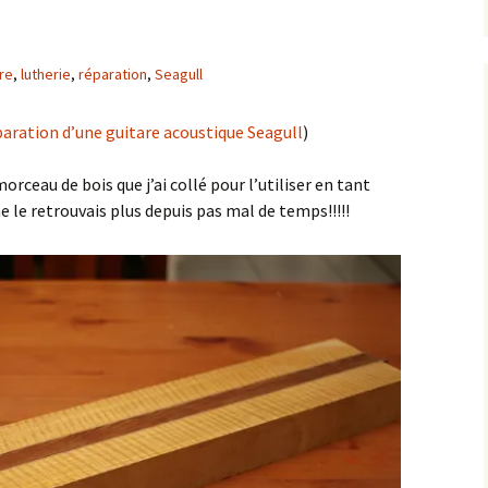
re
,
lutherie
,
réparation
,
Seagull
aration d’une guitare acoustique Seagull
)
 morceau de bois que j’ai collé pour l’utiliser en tant
 le retrouvais plus depuis pas mal de temps!!!!!