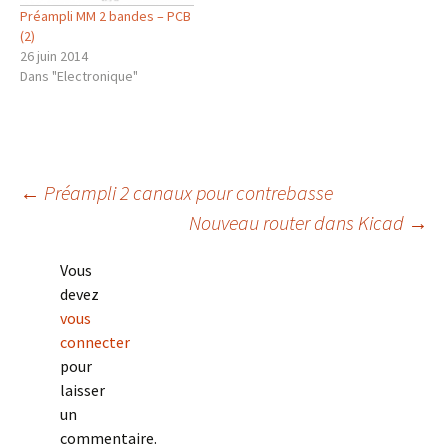
Préampli MM 2 bandes – PCB
(2)
26 juin 2014
Dans "Electronique"
Navigation
←
Préampli 2 canaux pour contrebasse
Nouveau router dans Kicad
→
des
Vous
devez
articles
vous
connecter
pour
laisser
un
commentaire.