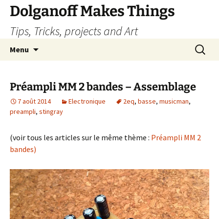
Dolganoff Makes Things
Tips, Tricks, projects and Art
Aller
Recherc
Menu
au
contenu
Préampli MM 2 bandes – Assemblage
7 août 2014
Electronique
2eq
,
basse
,
musicman
,
preampli
,
stingray
(voir tous les articles sur le même thème :
Préampli MM 2
bandes)