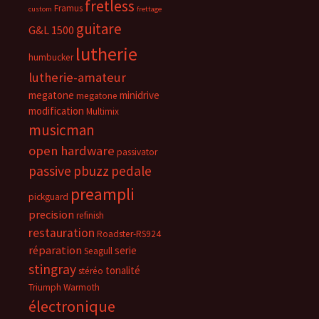
fretless
Framus
custom
frettage
guitare
G&L 1500
lutherie
humbucker
lutherie-amateur
megatone
minidrive
megatone
modification
Multimix
musicman
open hardware
passivator
passive
pbuzz
pedale
preampli
pickguard
precision
refinish
restauration
Roadster-RS924
réparation
serie
Seagull
stingray
tonalité
stéréo
Triumph
Warmoth
électronique