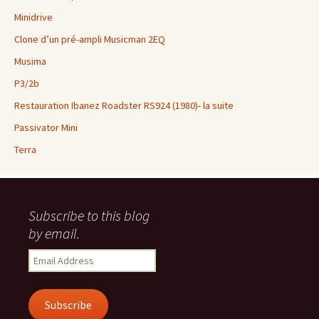
Minidrive
Clone d’un pré-ampli Musicman 2EQ
Musima
P3/2b
Restauration Ibanez Roadster RS924 (1980)- la suite
Passivator Mini
Terra
Subscribe to this blog
by email.
Email
Address
Subscribe