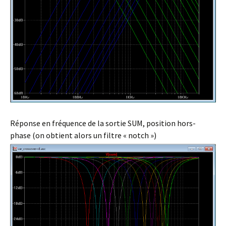
Réponse en fréquence de la sortie SUM, position hors-
phase (on obtient alors un filtre « notch »)