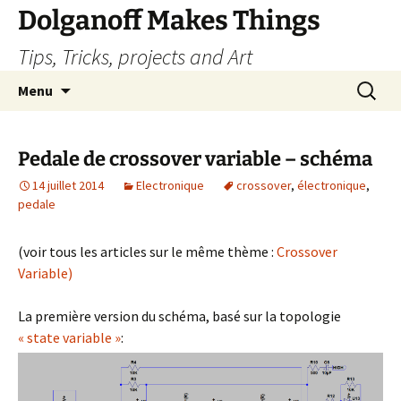
Dolganoff Makes Things
Tips, Tricks, projects and Art
Aller
Recherc
Menu
au
contenu
Pedale de crossover variable – schéma
14 juillet 2014
Electronique
crossover
,
électronique
,
pedale
(voir tous les articles sur le même thème :
Crossover
Variable)
La première version du schéma, basé sur la topologie
« state variable »
: