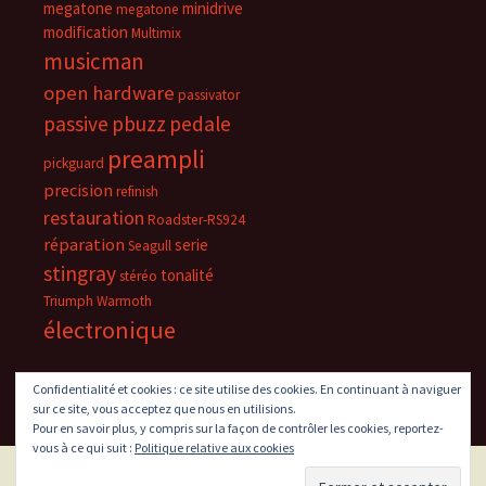
megatone
minidrive
megatone
modification
Multimix
musicman
open hardware
passivator
passive
pbuzz
pedale
preampli
pickguard
precision
refinish
restauration
Roadster-RS924
réparation
serie
Seagull
stingray
tonalité
stéréo
Triumph
Warmoth
électronique
Confidentialité et cookies : ce site utilise des cookies. En continuant à naviguer
sur ce site, vous acceptez que nous en utilisions.
Pour en savoir plus, y compris sur la façon de contrôler les cookies, reportez-
vous à ce qui suit :
Politique relative aux cookies