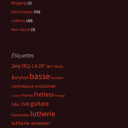
Blogging
(2)
Electronique
(56)
Lutherie
(40)
Non classé
(3)
Étiquettes
2eq
3EQ-LA
28"
AB-Y
Alesis
basse
Baryton
booster
crossover
contrebasse
fretless
Framus
custom
frettage
guitare
G&L 1500
lutherie
humbucker
lutherie-amateur