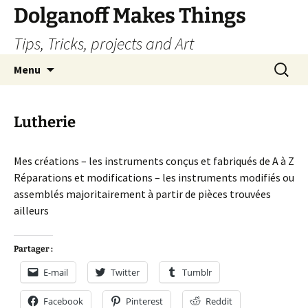
Dolganoff Makes Things
Tips, Tricks, projects and Art
Aller
Recherc
Menu
au
contenu
Lutherie
Mes créations – les instruments conçus et fabriqués de A à Z
Réparations et modifications – les instruments modifiés ou
assemblés majoritairement à partir de pièces trouvées
ailleurs
Partager :
E-mail
Twitter
Tumblr
Facebook
Pinterest
Reddit