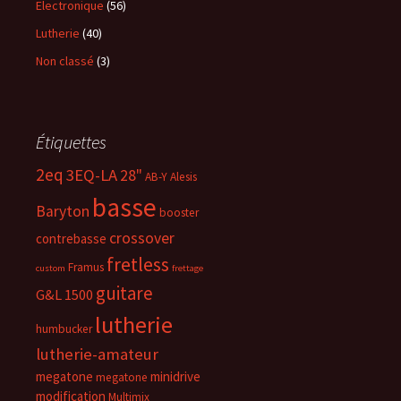
Electronique
(56)
Lutherie
(40)
Non classé
(3)
Étiquettes
2eq
3EQ-LA
28"
AB-Y
Alesis
basse
Baryton
booster
crossover
contrebasse
fretless
Framus
custom
frettage
guitare
G&L 1500
lutherie
humbucker
lutherie-amateur
megatone
minidrive
megatone
modification
Multimix