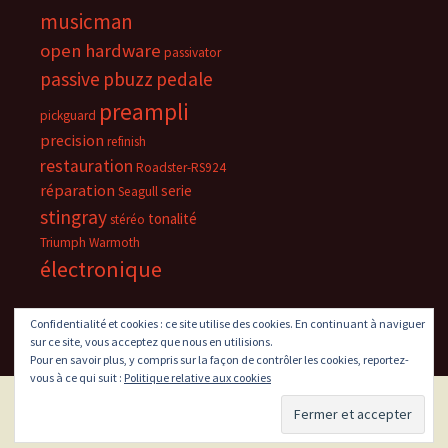
musicman
open hardware
passivator
passive
pbuzz
pedale
preampli
pickguard
precision
refinish
restauration
Roadster-RS924
réparation
serie
Seagull
stingray
tonalité
stéréo
Triumph
Warmoth
électronique
Confidentialité et cookies : ce site utilise des cookies. En continuant à naviguer
sur ce site, vous acceptez que nous en utilisions.
Pour en savoir plus, y compris sur la façon de contrôler les cookies, reportez-
vous à ce qui suit :
Politique relative aux cookies
Fièrement propulsé par WordPress